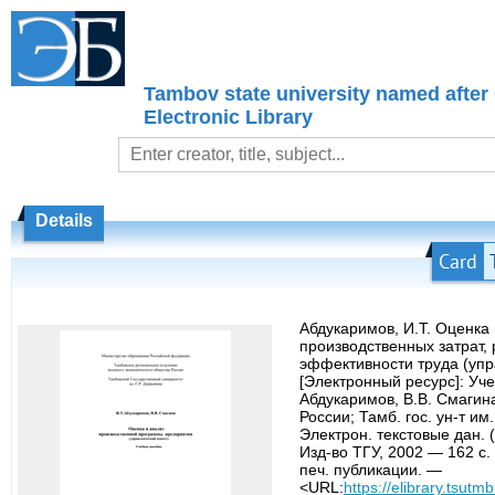
Tambov state university named after
Electronic Library
Details
Card
Абдукаримов, И.Т. Оценка
производственных затрат,
эффективности труда (упр
[Электронный ресурс]: Учеб
Абдукаримов, В.В. Смагин
России; Тамб. гос. ун-т им
Электрон. текстовые дан. 
Изд-во ТГУ, 2002 — 162 с.
печ. публикации. —
<URL:
https://elibrary.tsutm