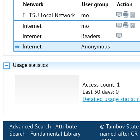
Network
User group
Action
FL TSU Local Network
mo
Internet
mo
Internet
Readers
Internet
Anonymous
Usage statistics
Access count: 1
Last 30 days: 0
Detailed usage statistic
Advanced Search
Attribute
©
Tambov State 
Search
Fundamental Library
named after GR 