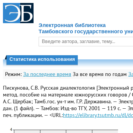
Электронная библиотека
Тамбовского государственного уни
Статистика использования
Режим:
За последнее время
За все время по годам
З
Пискунова, С.В. Русская диалектология [Электронный р
метод. пособие на материале южнорусских говоров / С
А.С. Щербак; Тамб.гос. ун-т им. Г.Р. Державина. — Элек
дан. (1 файл). — Тамбов: Изд-во ТГУ, 2001 — 119 с. — Э
печ. публикации. — <URL:
https://elibrary.tsutmb.ru/dl/d