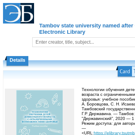
Tambov state university named after
Electronic Library
Details
Card
Технологии обучения дет
возраста с ограниченным
здоровья: учебное пособие 
А. Боровцова, С. Н. Исаев
Тамбовский государственн
Г.Р. Державина. — Тамбов
"Державинский", 2020 — 1
Режим доступа: для автор
—
<URL:
https://elibrary.tsutm