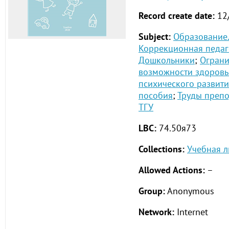
Record create date:
12
Subject:
Образование.
Коррекционная педаг
Дошкольники
;
Огран
возможности здоровь
психического развит
пособия
;
Труды препо
ТГУ
LBC:
74.50я73
Collections:
Учебная л
Allowed Actions:
–
Group:
Anonymous
Network:
Internet