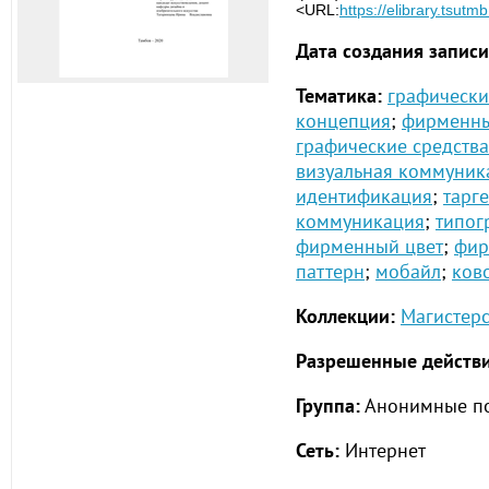
<URL:
https://elibrary.tsutm
Дата создания записи
Тематика:
графически
концепция
;
фирменны
графические средства
визуальная коммуник
идентификация
;
тарг
коммуникация
;
типог
фирменный цвет
;
фир
паттерн
;
мобайл
;
ков
Коллекции:
Магистерс
Разрешенные действи
Группа:
Анонимные по
Сеть:
Интернет