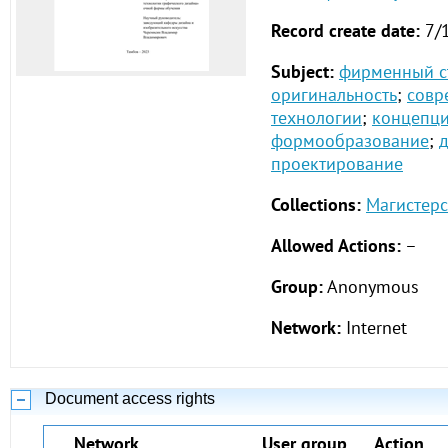
Record create date:
7/
Subject:
фирменный с
оригинальность
;
совр
технологии
;
концепц
формообразование
;
проектирование
Collections:
Магистерс
Allowed Actions:
–
Group:
Anonymous
Network:
Internet
Document access rights
Network
User group
Action