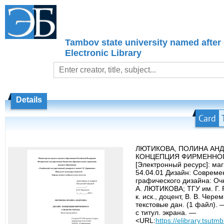
Tambov state university named after
Electronic Library
Details
Card
ЛЮТИКОВА, ПОЛИНА АНД
КОНЦЕПЦИЯ ФИРМЕННОГ
[Электронный ресурс]: ма
54.04.01 Дизайн: Совреме
графического дизайна: Оч
А. ЛЮТИКОВА; ТГУ им. Г. Р
к. иск., доцент, В. В. Чер
текстовые дан. (1 файл). 
с титул. экрана. —
<URL:
https://elibrary.tsutm