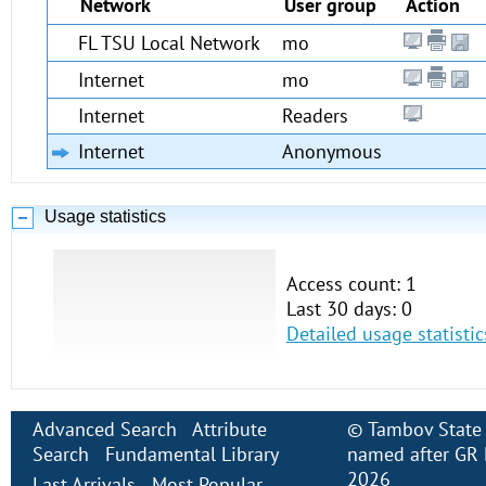
Network
User group
Action
FL TSU Local Network
mo
Internet
mo
Internet
Readers
Internet
Anonymous
Usage statistics
Access count: 1
Last 30 days: 0
Detailed usage statistic
Advanced Search
Attribute
©
Tambov State 
Search
Fundamental Library
named after GR 
2026
Last Arrivals
Most Popular