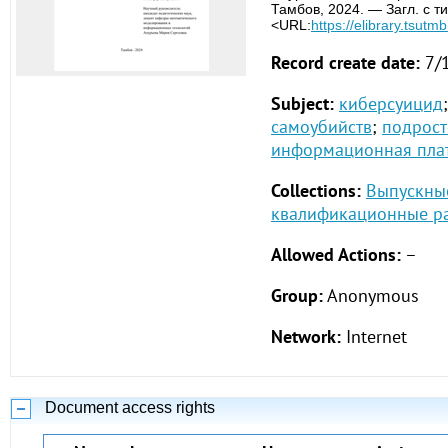
Тамбов, 2024. — Загл. с т
<URL:
https://elibrary.tsutm
Record create date:
7/
Subject:
киберсуицид
;
самоубийств
;
подрост
информационная пла
Collections:
Выпускны
квалификационные ра
Allowed Actions:
–
Group:
Anonymous
Network:
Internet
Document access rights