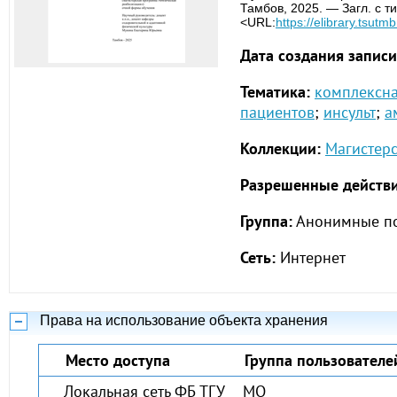
Тамбов, 2025. — Загл. с т
<URL:
https://elibrary.tsutm
Дата создания записи
Тематика:
комплексна
пациентов
;
инсульт
;
а
Коллекции:
Магистерс
Разрешенные действи
Группа:
Анонимные по
Сеть:
Интернет
Права на использование объекта хранения
Место доступа
Группа пользователе
Локальная сеть ФБ ТГУ
МО