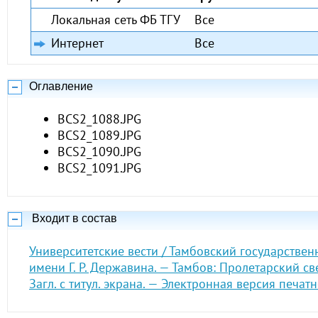
Локальная сеть ФБ ТГУ
Все
Интернет
Все
Оглавление
BCS2_1088.JPG
BCS2_1089.JPG
BCS2_1090.JPG
BCS2_1091.JPG
Входит в состав
Университетские вести / Тамбовский государствен
имени Г. Р. Державина. — Тамбов: Пролетарский св
Загл. с титул. экрана. — Электронная версия печат