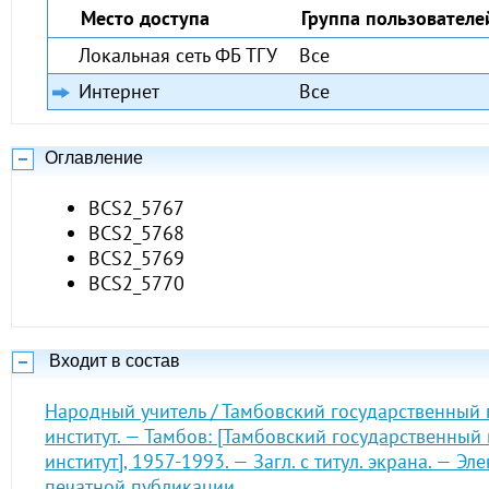
Место доступа
Группа пользователе
Локальная сеть ФБ ТГУ
Все
Интернет
Все
Оглавление
BCS2_5767
BCS2_5768
BCS2_5769
BCS2_5770
Входит в состав
Народный учитель / Тамбовский государственный
институт. — Тамбов: [Тамбовский государственный
институт], 1957-1993. — Загл. с титул. экрана. — Э
печатной публикации.