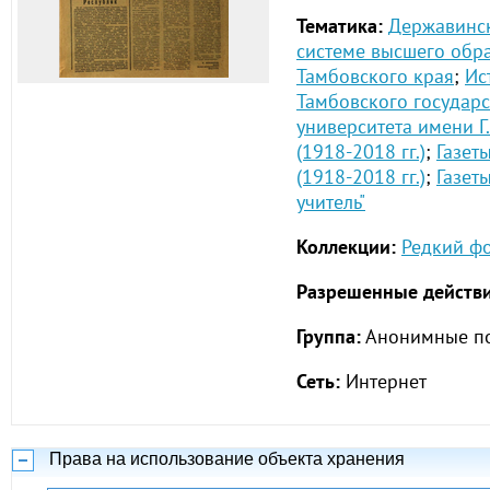
Тематика:
Державинск
системе высшего обр
Тамбовского края
;
Ис
Тамбовского государ
университета имени Г
(1918-2018 гг.)
;
Газет
(1918-2018 гг.)
;
Газет
учитель"
Коллекции:
Редкий ф
Разрешенные действи
Группа:
Анонимные по
Сеть:
Интернет
Права на использование объекта хранения