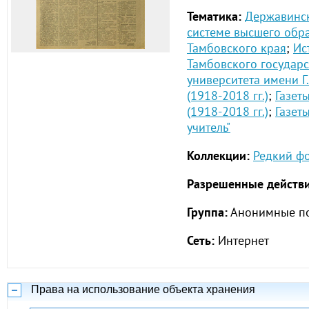
Тематика:
Державинск
системе высшего обр
Тамбовского края
;
Ис
Тамбовского государ
университета имени Г
(1918-2018 гг.)
;
Газет
(1918-2018 гг.)
;
Газет
учитель"
Коллекции:
Редкий ф
Разрешенные действи
Группа:
Анонимные по
Сеть:
Интернет
Права на использование объекта хранения