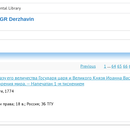
tal Library
 GR Derzhavin
Previous
1
...
64
65
66
зу его величества Государя царя и Великого Князя Иоанна Ва
орения мира. — Напечатан 1-м тиснением
те, 1774
 права; 18 в.; Россия; ЭБ ТГУ