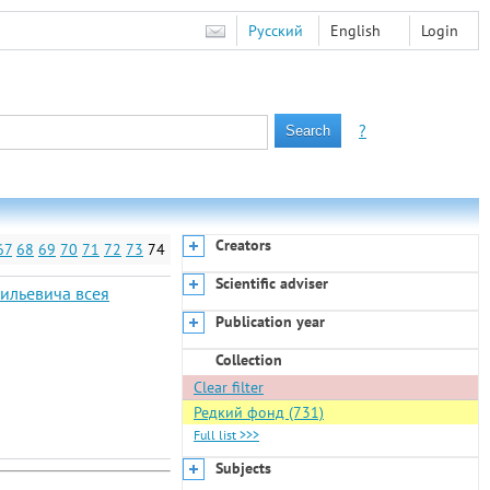
Русский
English
Login
?
Creators
67
68
69
70
71
72
73
74
Scientific adviser
сильевича всея
Publication year
Collection
Clear filter
Редкий фонд (731)
Full list >>>
Subjects