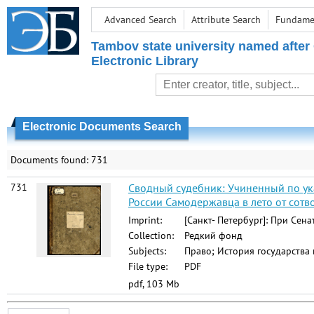
Advanced Search
Attribute Search
Fundamen
Tambov state university named after
Electronic Library
Electronic Documents Search
Documents found: 731
731
Сводный судебник: Учиненный по ука
России Самодержавца в лето от сотв
Imprint:
[Санкт- Петербург]: При Сена
Collection:
Редкий фонд
Subjects:
Право; История государства и
File type:
PDF
pdf, 103 Mb