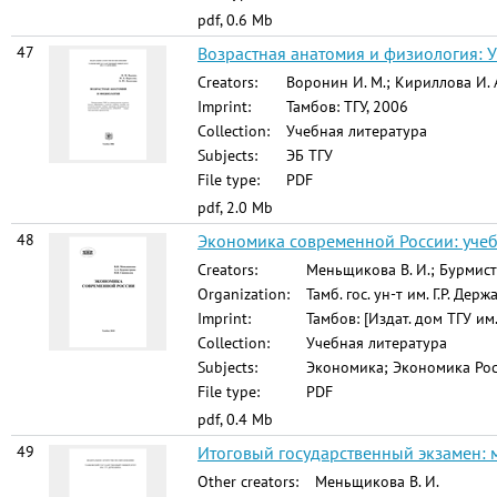
pdf, 0.6 Mb
47
Возрастная анатомия и физиология: 
Creators:
Воронин И. М.; Кириллова И. А
Imprint:
Тамбов: ТГУ, 2006
Collection:
Учебная литература
Subjects:
ЭБ ТГУ
File type:
PDF
pdf, 2.0 Mb
48
Экономика современной России: учеб
Creators:
Меньщикова В. И.; Бурмистр
Organization:
Тамб. гос. ун-т им. Г.Р. Дер
Imprint:
Тамбов: [Издат. дом ТГУ им.
Collection:
Учебная литература
Subjects:
Экономика; Экономика Росс
File type:
PDF
pdf, 0.4 Mb
49
Итоговый государственный экзамен: м
Other creators:
Меньщикова В. И.