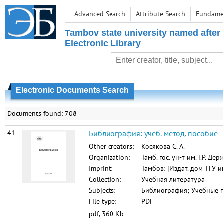
Advanced Search
Attribute Search
Fundamen
Tambov state university named after
Electronic Library
Electronic Documents Search
Documents found: 708
41
Библиография: учеб.-метод. пособие
Other creators:
Косякова С. А.
Organization:
Тамб. гос. ун-т им. Г.Р. Де
Imprint:
Тамбов: [Издат. дом ТГУ им
Collection:
Учебная литература
Subjects:
Библиография; Учебные п
File type:
PDF
pdf, 360 Kb