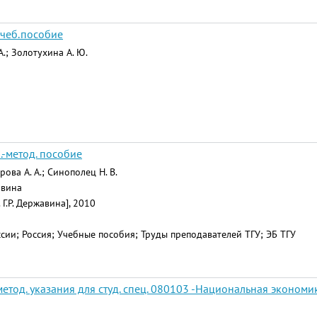
Учеб.пособие
.; Золотухина А. Ю.
.-метод. пособие
ова А. А.; Синополец Н. В.
жавина
 Г.Р. Державина], 2010
ии; Россия; Учебные пособия; Труды преподавателей ТГУ; ЭБ ТГУ
етод. указания для студ. спец. 080103 -Национальная экономи