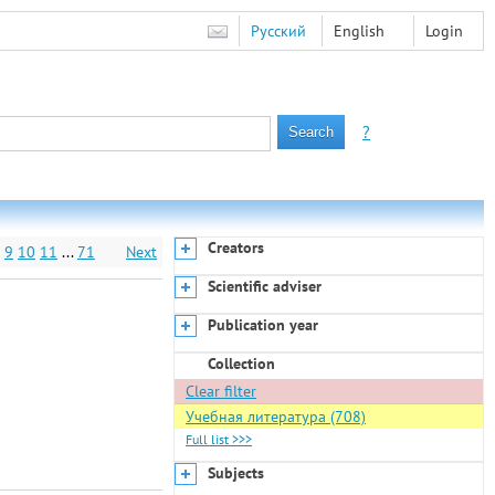
Русский
English
Login
?
Creators
9
10
11
...
71
Next
Scientific adviser
Publication year
Collection
Clear filter
Учебная литература (708)
Full list >>>
Subjects