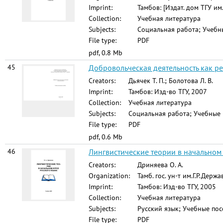
Imprint:
Тамбов: [Издат. дом ТГУ им.
Collection:
Учебная литература
Subjects:
Социальная работа; Учебн
File type:
PDF
pdf, 0.8 Mb
45
Добровольческая деятельность как рес
Creators:
Дьячек Т. П.; Болотова Л. В.
Imprint:
Тамбов: Изд-во ТГУ, 2007
Collection:
Учебная литература
Subjects:
Социальная работа; Учебные 
File type:
PDF
pdf, 0.6 Mb
46
Лингвистические теории в начальном ку
Creators:
Дриняева О. А.
Organization:
Тамб. гос. ун-т им.Г.Р.Держ
Imprint:
Тамбов: Изд-во ТГУ, 2005
Collection:
Учебная литература
Subjects:
Русский язык; Учебные пос
File type:
PDF