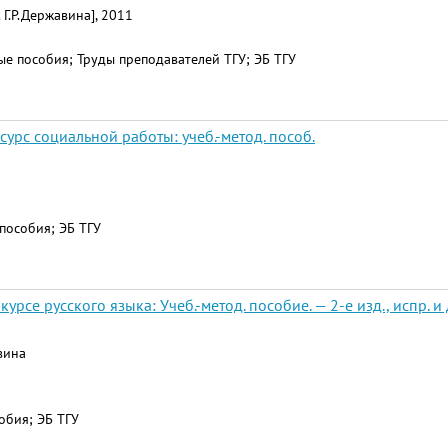
 Г.Р.Державина], 2011
ые пособия; Труды преподавателей ТГУ; ЭБ ТГУ
урс социальной работы: учеб.-метод. пособ.
пособия; ЭБ ТГУ
рсе русского языка: Учеб.-метод. пособие. — 2-е изд., испр. и 
авина
обия; ЭБ ТГУ