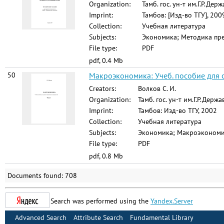
Organization:
Тамб. гос. ун-т им.Г.Р.Дер
Imprint:
Тамбов: [Изд-во ТГУ], 200
Collection:
Учебная литература
Subjects:
Экономика; Методика пре
File type:
PDF
pdf, 0.4 Mb
50
Макроэкономика: Учеб. пособие для ст
Creators:
Волков С. И.
Organization:
Тамб. гос. ун-т им.Г.Р.Де
Imprint:
Тамбов: Изд-во ТГУ, 2002
Collection:
Учебная литература
Subjects:
Экономика; Макроэкономик
File type:
PDF
pdf, 0.8 Mb
Documents found: 708
Search was performed using the
Yandex.Server
Advanced Search
Attribute Search
Fundamental Library