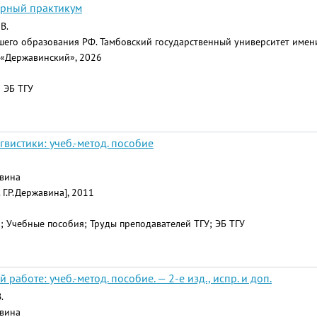
орный практикум
В.
его образования РФ. Тамбовский государственный университет имени 
 «Державинский», 2026
 ЭБ ТГУ
гвистики: учеб.-метод. пособие
авина
 Г.Р.Державина], 2011
ь; Учебные пособия; Труды преподавателей ТГУ; ЭБ ТГУ
аботе: учеб.-метод. пособие. — 2-е изд., испр. и доп.
.
авина