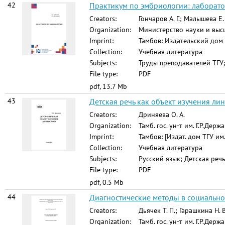
42
Практикум по эмбриологии: лаборат
Creators:
Гончаров А. Г.; Малышева Е. 
Organization:
Министерство науки и высш
Imprint:
Тамбов: Издательский дом
Collection:
Учебная литература
Subjects:
Труды преподавателей ТГУ;
File type:
PDF
pdf, 13.7 Mb
43
Детская речь как объект изучения лин
Creators:
Дриняева О. А.
Organization:
Тамб. гос. ун-т им. Г.Р.Держ
Imprint:
Тамбов: [Издат. дом ТГУ им.
Collection:
Учебная литература
Subjects:
Русский язык; Детская реч
File type:
PDF
pdf, 0.5 Mb
44
Диагностические методы в социальной р
Creators:
Дьячек Т. П.; Гарашкина Н. В
Organization:
Тамб. гос. ун-т им. Г.Р.Держ