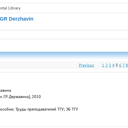
tal Library
 GR Derzhavin
Previous
1
2
3
4
5
6
7
8
ржавина
. Г.Р. Державина], 2010
особия; Труды преподавателей ТГУ; ЭБ ТГУ