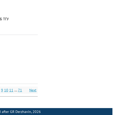
Б ТГУ
9
10
11
...
71
Next
 after GR Derzhavin
, 2026