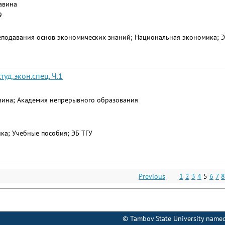
жавина
9
подавания основ экономических знаний; Национальная экономика; Э
уд.экон.спец. Ч.1
ржавина; Академия непрерывного образования
а; Учебные пособия; ЭБ ТГУ
Previous
1
2
3
4
5
6
7
8
©
Tambov State University named