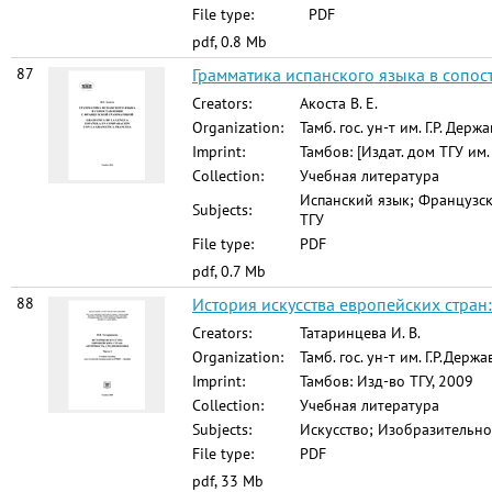
File type:
PDF
pdf, 0.8 Mb
87
Грамматика испанского языка в сопос
Creators:
Акоста В. Е.
Organization:
Тамб. гос. ун-т им. Г.Р. Держ
Imprint:
Тамбов: [Издат. дом ТГУ им.
Collection:
Учебная литература
Испанский язык; Французск
Subjects:
ТГУ
File type:
PDF
pdf, 0.7 Mb
88
История искусства европейских стран: 
Creators:
Татаринцева И. В.
Organization:
Тамб. гос. ун-т им. Г.Р.Держ
Imprint:
Тамбов: Изд-во ТГУ, 2009
Collection:
Учебная литература
Subjects:
Искусство; Изобразительно
File type:
PDF
pdf, 33 Mb