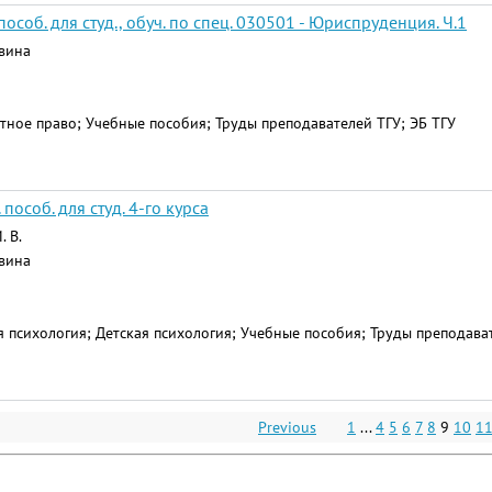
соб. для студ., обуч. по спец. 030501 - Юриспруденция. Ч.1
авина
ное право; Учебные пособия; Труды преподавателей ТГУ; ЭБ ТГУ
пособ. для студ. 4-го курса
. В.
авина
я психология; Детская психология; Учебные пособия; Труды преподават
Previous
1
...
4
5
6
7
8
9
10
1