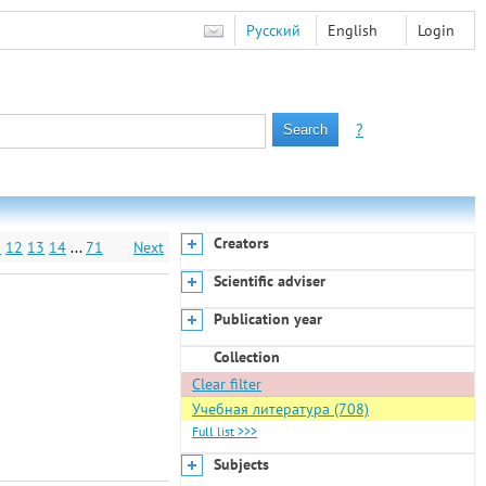
Русский
English
Login
?
Creators
1
12
13
14
...
71
Next
Scientific adviser
Publication year
Collection
Clear filter
Учебная литература (708)
Full list >>>
Subjects