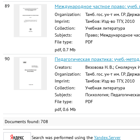
89
Международное частное право: учеб. по
Organization:
Тамб. гос. ун-т им. Г.Р. Держ
Imprint:
Тамбов: Изд-во ТГУ, 2010
Collection:
Учебная литература
Subjects:
Право; Международное част
File type:
PDF
pdf, 0.7 Mb
90
Педагогическая практика: учеб.-метод. 
Creators:
Вязовова Н. В.; Смолярчук И
Organization:
Тамб. гос. ун-т им. Г.Р. Держ
Imprint:
Тамбов: Изд-во ТГУ, 2010
Collection:
Учебная литература
Subjects:
Психология; Педагогическа
File type:
PDF
pdf, 0.6 Mb
Documents found: 708
Search was performed using the
Yandex.Server