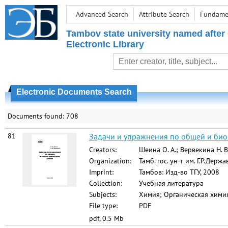
Advanced Search
Attribute Search
Fundamen
Tambov state university named after
Electronic Library
Electronic Documents Search
Documents found: 708
81
Задачи и упражнения по общей и биоо
Creators:
Шеина О. А.; Вервекина Н. В
Organization:
Тамб. гос. ун-т им. Г.Р.Держ
Imprint:
Тамбов: Изд-во ТГУ, 2008
Collection:
Учебная литература
Subjects:
Химия; Органическая химия
File type:
PDF
pdf, 0.5 Mb