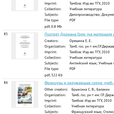
Imprint:
Тамбов: Изд-во ТГУ, 2010
Collection:
Учебная литература
Subjects:
Делопроизводство; Докумен
File type:
PDF
pdf, 0.8 Mb
85
Портрет Дориана Грея: (на материале 
Creators:
Орешина Е. Е.
Organization:
Тамб. гос. ун-т им.Г.Р.Держа
Imprint:
Тамбов: Изд-во ТГУ, 2010
Collection:
Учебная литература
Subjects:
Английский язык; Учебные 
File type:
PDF
pdf, 322 Kb
86
Французы и окружающая среда: учеб.-ме
Other creators:
Брыксина С. В.; Балакин
Organization:
Тамб. гос. ун-т им. Г.Р. Де
Imprint:
Тамбов: Изд-во ТГУ, 2010
Collection:
Учебная литература
Subjects:
Французский язык; Стилис