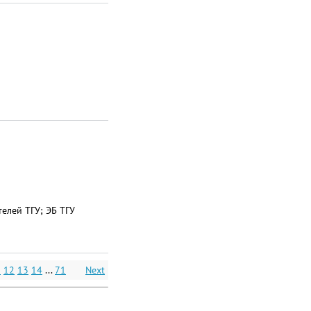
елей ТГУ; ЭБ ТГУ
1
12
13
14
...
71
Next