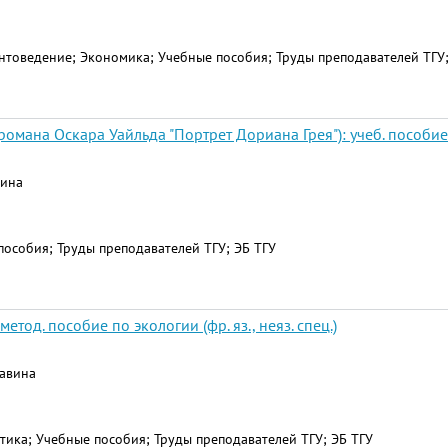
товедение; Экономика; Учебные пособия; Труды преподавателей ТГУ;
романа Оскара Уайльда "Портрет Дориана Грея"): учеб. пособие
вина
пособия; Труды преподавателей ТГУ; ЭБ ТГУ
тод. пособие по экологии (фр. яз., неяз. спец.)
ржавина
тика; Учебные пособия; Труды преподавателей ТГУ; ЭБ ТГУ