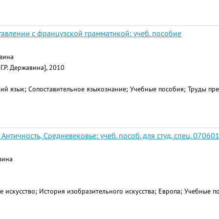
тавлении с французской грамматикой: учеб. пособие
авина
 Г.Р. Державина], 2010
ий язык; Сопоставительное языкознание; Учебные пособия; Труды пре
Античность, Средневековье: учеб. пособ. для студ. спец. 070601
авина
е искусство; История изобразительного искусства; Европа; Учебные п