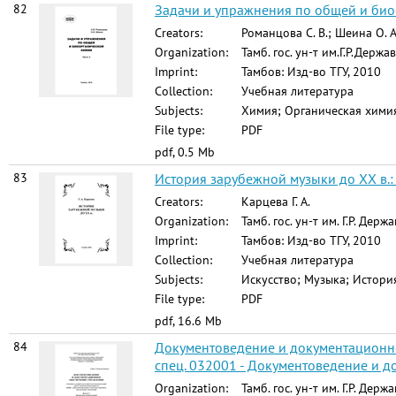
82
Задачи и упражнения по общей и биоо
Creators:
Романцова С. В.; Шеина О. А
Organization:
Тамб. гос. ун-т им.Г.Р.Держа
Imprint:
Тамбов: Изд-во ТГУ, 2010
Collection:
Учебная литература
Subjects:
Химия; Органическая химия
File type:
PDF
pdf, 0.5 Mb
83
История зарубежной музыки до ХХ в.: 
Creators:
Карцева Г. А.
Organization:
Тамб. гос. ун-т им. Г.Р. Держ
Imprint:
Тамбов: Изд-во ТГУ, 2010
Collection:
Учебная литература
Subjects:
Искусство; Музыка; Истори
File type:
PDF
pdf, 16.6 Mb
84
Документоведение и документационно
спец. 032001 - Документоведение и 
Organization:
Тамб. гос. ун-т им. Г.Р. Держ