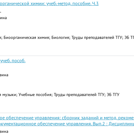
рганической химии: учеб.-метод. пособие. Ч.3
.
вина
; Биоорганическая химия; Биология; Труды преподавателей ТГУ; ЭБ Т
учеб. пособ.
авина
я музыки; Учебные пособия; Труды преподавателей ТГУ; ЭБ ТГУ
е обеспечение управления: сборник заданий и метод. рекомен
документационное обеспечение управления. Вып.2 : Дисципли
авина