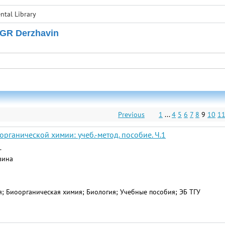
tal Library
 GR Derzhavin
Previous
1
...
4
5
6
7
8
9
10
1
рганической химии: учеб.-метод. пособие. Ч.1
.
авина
; Биоорганическая химия; Биология; Учебные пособия; ЭБ ТГУ