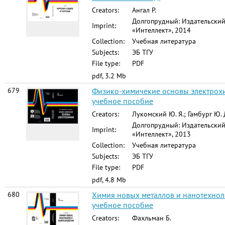
Creators:
Ангал Р.
Долгопрудный: Издательски
Imprint:
«Интеллект», 2014
Collection:
Учебная литература
Subjects:
ЭБ ТГУ
File type:
PDF
pdf, 3.2 Mb
679
Физико-химичекие основы электрох
учебное пособие
Creators:
Лукомский Ю. Я.; Гамбург Ю. 
Долгопрудный: Издательски
Imprint:
«Интеллект», 2013
Collection:
Учебная литература
Subjects:
ЭБ ТГУ
File type:
PDF
pdf, 4.8 Mb
680
Химия новых металлов и нанотехнол
учебное пособие
Creators:
Фахльман Б.