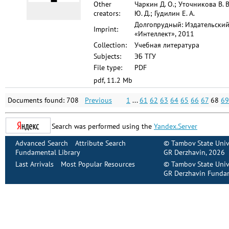
Other
Чаркин Д. О.; Уточникова В. В
creators:
Ю. Д.; Гудилин Е. А.
Долгопрудный: Издательски
Imprint:
«Интеллект», 2011
Collection:
Учебная литература
Subjects:
ЭБ ТГУ
File type:
PDF
pdf, 11.2 Mb
Documents found: 708
Previous
1
...
61
62
63
64
65
66
67
68
69
Search was performed using the
Yandex.Server
Advanced Search
Attribute Search
©
Tambov State Univ
Fundamental Library
GR Derzhavin
, 2026
Last Arrivals
Most Popular Resources
©
Tambov State Univ
GR Derzhavin Fundam