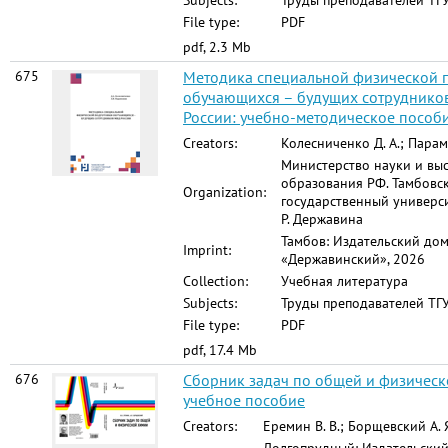
Subjects:
Труды преподавателей ТГУ
File type:
PDF
pdf, 2.3 Mb
675
Методика специальной физической 
обучающихся – будущих сотруднико
России: учебно-методическое пособ
Creators:
Колесниченко Д. А.; Парам
Министерство науки и вы
образования РФ. Тамбовс
Organization:
государственный универси
Р. Державина
Тамбов: Издательский до
Imprint:
«Державинский», 2026
Collection:
Учебная литература
Subjects:
Труды преподавателей ТГУ
File type:
PDF
pdf, 17.4 Mb
676
Сборник задач по общей и физическ
учебное пособие
Creators:
Еремин В. В.; Борщевский А. 