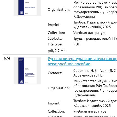
Министерство науки и вы
образования РФ; Тамбовс
Organization:
государственный универси
Р. Державина
Тамбов: Издательский до
Imprint:
«Державинский», 2025
Collection:
Учебная литература
Subjects:
Труды преподавателей ТГУ
File type:
PDF
pdf, 2.9 Mb
674
Русская литература и писательская к
века: учебное пособие
Сорокина Н. В.; Гудин Д. С.
Creators:
Абраменкова Л. Е.
Министерство науки и вы
образования РФ; Тамбовс
Organization:
государственный универси
Р. Державина
Тамбов: Издательский до
Imprint:
«Державинский», 2025
Collection:
Учебная литература