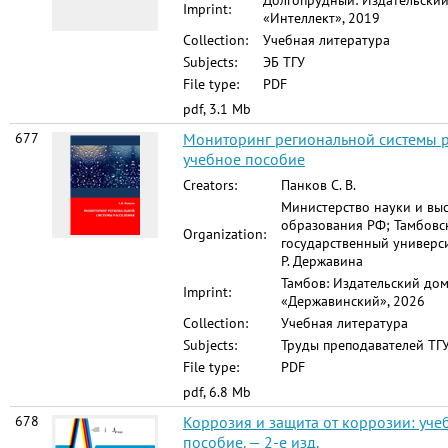
Долгопрудный: Издательски
Imprint:
«Интеллект», 2019
Collection:
Учебная литература
Subjects:
ЭБ ТГУ
File type:
PDF
pdf, 3.1 Mb
677
Мониторинг региональной системы р
учебное пособие
Creators:
Панков С. В.
Министерство науки и вы
образования РФ; Тамбовс
Organization:
государственный универси
Р. Державина
Тамбов: Издательский до
Imprint:
«Державинский», 2026
Collection:
Учебная литература
Subjects:
Труды преподавателей ТГУ
File type:
PDF
pdf, 6.8 Mb
678
Коррозия и защита от коррозии: уче
пособие. — 2-е изд.