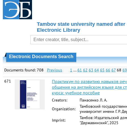
Tambov state university named after
Electronic Library
Electronic Documents Search
Documents found: 708
Previous
1
...
61
62
63
64
65
66
67
68
69
671
Практикум по развитию навыков реч
общения на английском языке для ст
курса: учебное пособие
Creators:
Панасенко Л. А.
Тамбовский государствен
Organization:
университет имени Г. Р. Д
Тамбов: Издательский до
Imprint:
"Державинский", 2025