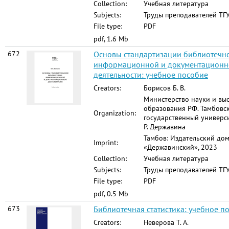
Collection:
Учебная литература
Subjects:
Труды преподавателей ТГУ
File type:
PDF
pdf, 1.6 Mb
672
Основы стандартизации библиотечн
информационной и документационн
деятельности: учебное пособие
Creators:
Борисов Б. В.
Министерство науки и вы
образования РФ. Тамбовс
Organization:
государственный универси
Р. Державина
Тамбов: Издательский до
Imprint:
«Державинский», 2023
Collection:
Учебная литература
Subjects:
Труды преподавателей ТГУ
File type:
PDF
pdf, 0.5 Mb
673
Библиотечная статистика: учебное п
Creators:
Неверова Т. А.