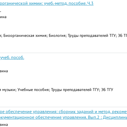
рганической химии: учеб.-метод. пособие. Ч.3
.
вина
; Биоорганическая химия; Биология; Труды преподавателей ТГУ; ЭБ Т
учеб. пособ.
авина
я музыки; Учебные пособия; Труды преподавателей ТГУ; ЭБ ТГУ
е обеспечение управления: сборник заданий и метод. рекомен
документационное обеспечение управления. Вып.2 : Дисципли
авина