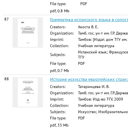
File type:
PDF
pdf, 0.8 Mb
87
Грамматика испанского языка в сопос
Creators:
Акоста В. Е.
Organization:
Тамб. гос. ун-т им. Г.Р. Держ
Imprint:
Тамбов: [Издат. дом ТГУ им.
Collection:
Учебная литература
Испанский язык; Французск
Subjects:
ТГУ
File type:
PDF
pdf, 0.7 Mb
88
История искусства европейских стран: 
Creators:
Татаринцева И. В.
Organization:
Тамб. гос. ун-т им. Г.Р.Держ
Imprint:
Тамбов: Изд-во ТГУ, 2009
Collection:
Учебная литература
Subjects:
Искусство; Изобразительно
File type:
PDF
pdf, 33 Mb