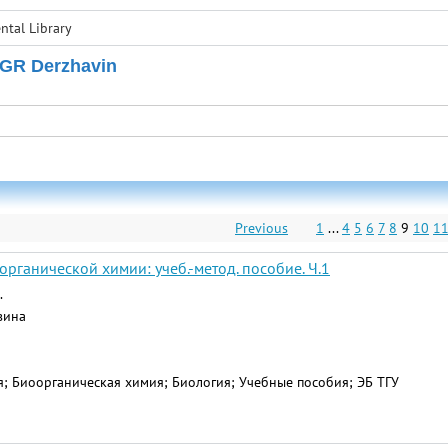
tal Library
 GR Derzhavin
Previous
1
...
4
5
6
7
8
9
10
1
рганической химии: учеб.-метод. пособие. Ч.1
.
авина
; Биоорганическая химия; Биология; Учебные пособия; ЭБ ТГУ