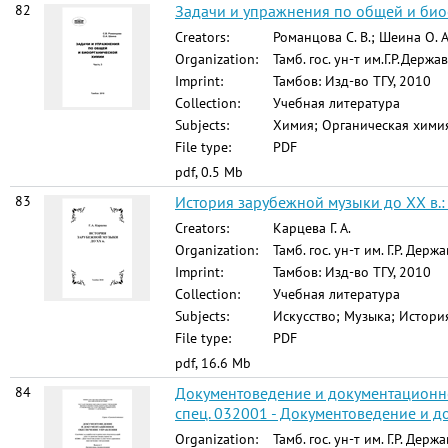
82
Задачи и упражнения по общей и биоо
Creators:
Романцова С. В.; Шеина О. А
Organization:
Тамб. гос. ун-т им.Г.Р.Держа
Imprint:
Тамбов: Изд-во ТГУ, 2010
Collection:
Учебная литература
Subjects:
Химия; Органическая химия
File type:
PDF
pdf, 0.5 Mb
83
История зарубежной музыки до ХХ в.: 
Creators:
Карцева Г. А.
Organization:
Тамб. гос. ун-т им. Г.Р. Держ
Imprint:
Тамбов: Изд-во ТГУ, 2010
Collection:
Учебная литература
Subjects:
Искусство; Музыка; Истори
File type:
PDF
pdf, 16.6 Mb
84
Документоведение и документационно
спец. 032001 - Документоведение и 
Organization:
Тамб. гос. ун-т им. Г.Р. Держ