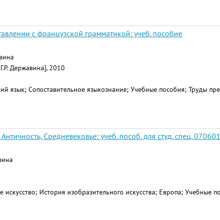
тавлении с французской грамматикой: учеб. пособие
авина
 Г.Р. Державина], 2010
ий язык; Сопоставительное языкознание; Учебные пособия; Труды пре
Античность, Средневековье: учеб. пособ. для студ. спец. 070601
авина
е искусство; История изобразительного искусства; Европа; Учебные п