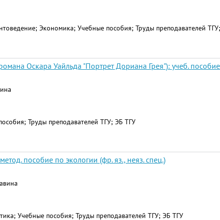
товедение; Экономика; Учебные пособия; Труды преподавателей ТГУ;
романа Оскара Уайльда "Портрет Дориана Грея"): учеб. пособие
вина
пособия; Труды преподавателей ТГУ; ЭБ ТГУ
тод. пособие по экологии (фр. яз., неяз. спец.)
ржавина
тика; Учебные пособия; Труды преподавателей ТГУ; ЭБ ТГУ