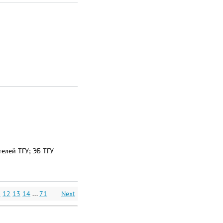
елей ТГУ; ЭБ ТГУ
1
12
13
14
...
71
Next