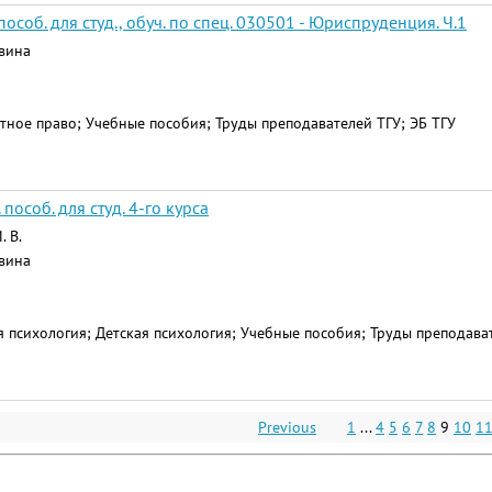
соб. для студ., обуч. по спец. 030501 - Юриспруденция. Ч.1
авина
ное право; Учебные пособия; Труды преподавателей ТГУ; ЭБ ТГУ
пособ. для студ. 4-го курса
. В.
авина
я психология; Детская психология; Учебные пособия; Труды преподават
Previous
1
...
4
5
6
7
8
9
10
1