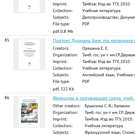
Imprint:
Тамбов: Изд-во ТГУ, 2010
Collection:
Учебная литература
Subjects:
Делопроизводство; Докумен
File type:
PDF
pdf, 0.8 Mb
85
Портрет Дориана Грея: (на материале 
Creators:
Орешина Е. Е.
Organization:
Тамб. гос. ун-т им.Г.Р.Держа
Imprint:
Тамбов: Изд-во ТГУ, 2010
Collection:
Учебная литература
Subjects:
Английский язык; Учебные 
File type:
PDF
pdf, 322 Kb
86
Французы и окружающая среда: учеб.-ме
Other creators:
Брыксина С. В.; Балакин
Organization:
Тамб. гос. ун-т им. Г.Р. Де
Imprint:
Тамбов: Изд-во ТГУ, 2010
Collection:
Учебная литература
Subjects:
Французский язык; Стилис