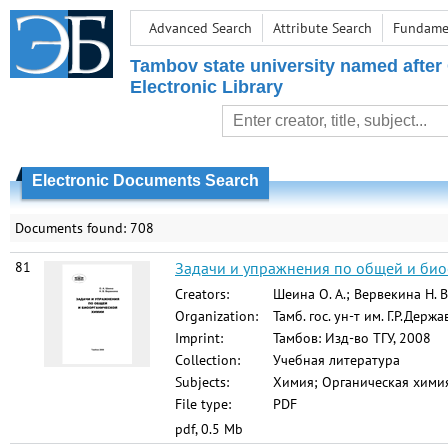
Advanced Search
Attribute Search
Fundamen
Tambov state university named after
Electronic Library
Electronic Documents Search
Documents found: 708
81
Задачи и упражнения по общей и биоо
Creators:
Шеина О. А.; Вервекина Н. В
Organization:
Тамб. гос. ун-т им. Г.Р.Держ
Imprint:
Тамбов: Изд-во ТГУ, 2008
Collection:
Учебная литература
Subjects:
Химия; Органическая химия
File type:
PDF
pdf, 0.5 Mb