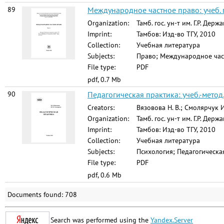
89
Международное частное право: учеб. по
Organization:
Тамб. гос. ун-т им. Г.Р. Держ
Imprint:
Тамбов: Изд-во ТГУ, 2010
Collection:
Учебная литература
Subjects:
Право; Международное част
File type:
PDF
pdf, 0.7 Mb
90
Педагогическая практика: учеб.-метод. 
Creators:
Вязовова Н. В.; Смолярчук И
Organization:
Тамб. гос. ун-т им. Г.Р. Держ
Imprint:
Тамбов: Изд-во ТГУ, 2010
Collection:
Учебная литература
Subjects:
Психология; Педагогическа
File type:
PDF
pdf, 0.6 Mb
Documents found: 708
Search was performed using the
Yandex.Server