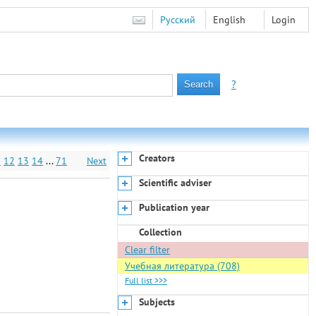
Русский
English
Login
?
Creators
1
12
13
14
...
71
Next
Scientific adviser
Publication year
Collection
Clear filter
Учебная литература (708)
Full list >>>
Subjects