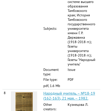
системе высшего
образования
Тамбовского
края; История
Тамбовского
государственного
Subjects:
университета
имени Г. Р.
Державина
(1918-2018 гг.);
Газеты
университета
(1918-2018 гг.);
Газеты "Народный
учитель"
Document
Issue
type:
File type:
PDF
pdf, 1.6 Mb
8
Народный учитель. – №18-19
(162-163), 21 мая. – 1982.
Other
Кузнецова Л.
creators: