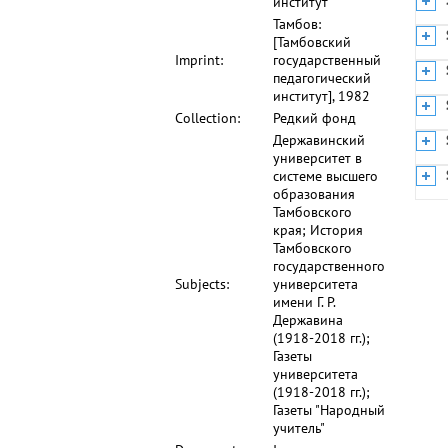
институт
Тамбов:
[Тамбовский
Imprint:
государственный
педагогический
институт], 1982
Collection:
Редкий фонд
Державинский
университет в
системе высшего
образования
Тамбовского
края; История
Тамбовского
государственного
Subjects:
университета
имени Г. Р.
Державина
(1918-2018 гг.);
Газеты
университета
(1918-2018 гг.);
Газеты "Народный
учитель"