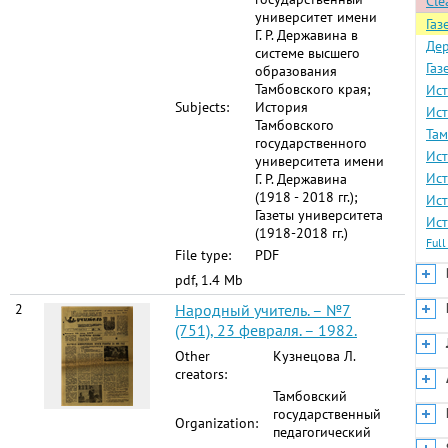
Clea
университет имени
Газ
Г. Р. Державина в
Дер
системе высшего
Газ
образования
Тамбовского края;
Ист
Subjects:
История
Ист
Тамбовского
Там
государственного
Ист
университета имени
Ист
Г. Р. Державина
(1918 - 2018 гг.);
Ист
Газеты университета
Ист
(1918-2018 гг.)
Full
File type:
PDF
pdf, 1.4 Mb
2
Народный учитель. – №7
(751), 23 февраля. – 1982.
Other
Кузнецова Л.
creators:
Тамбовский
государственный
Organization:
педагогический