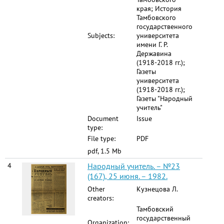
края; История
Тамбовского
государственного
Subjects:
университета
имени Г. Р.
Державина
(1918-2018 гг.);
Газеты
университета
(1918-2018 гг.);
Газеты "Народный
учитель"
Document
Issue
type:
File type:
PDF
pdf, 1.5 Mb
4
Народный учитель. – №23
(167), 25 июня. – 1982.
Other
Кузнецова Л.
creators:
Тамбовский
государственный
Organization: