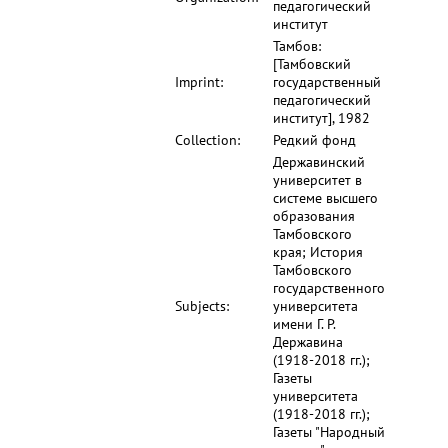
педагогический
институт
Тамбов:
[Тамбовский
Imprint:
государственный
педагогический
институт], 1982
Collection:
Редкий фонд
Державинский
университет в
системе высшего
образования
Тамбовского
края; История
Тамбовского
государственного
Subjects:
университета
имени Г. Р.
Державина
(1918-2018 гг.);
Газеты
университета
(1918-2018 гг.);
Газеты "Народный