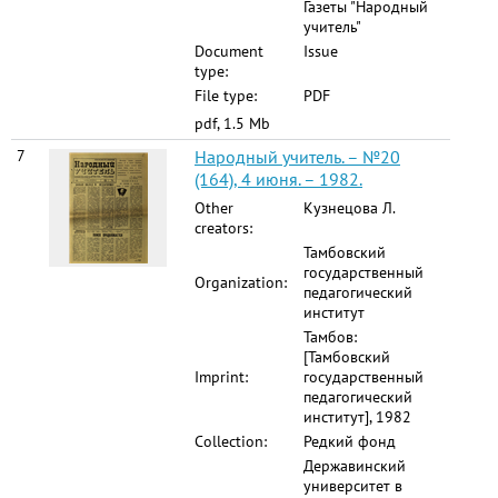
Газеты "Народный
учитель"
Document
Issue
type:
File type:
PDF
pdf, 1.5 Mb
7
Народный учитель. – №20
(164), 4 июня. – 1982.
Other
Кузнецова Л.
creators:
Тамбовский
государственный
Organization:
педагогический
институт
Тамбов:
[Тамбовский
Imprint:
государственный
педагогический
институт], 1982
Collection:
Редкий фонд
Державинский
университет в