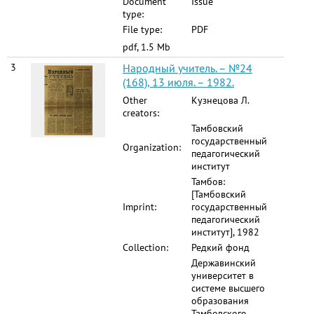
Document
Issue
type:
File type:
PDF
pdf, 1.5 Mb
3
Народный учитель. – №24
(168), 13 июля. – 1982.
Other
Кузнецова Л.
creators:
Тамбовский
государственный
Organization:
педагогический
институт
Тамбов:
[Тамбовский
Imprint:
государственный
педагогический
институт], 1982
Collection:
Редкий фонд
Державинский
университет в
системе высшего
образования
Тамбовского