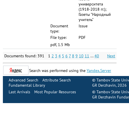
университета
(1918-2018 гг.);
Газеты "Народный
учитель"
Document
Issue
type:
File type:
PDF
pdf, 1.5 Mb
Documents found: 391
1
2
3
4
5
6
7
8
9
10
11
...
40
Next
Search was performed using the
Yandex.Server
Advanced Search
Attribute Search
©
Tambov State Univ
Fundamental Library
GR Derzhavin
, 2026
Last Arrivals
Most Popular Resources
©
Tambov State Univ
GR Derzhavin Fundam