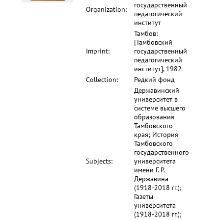
государственный
Organization:
педагогический
институт
Тамбов:
[Тамбовский
Imprint:
государственный
педагогический
институт], 1982
Collection:
Редкий фонд
Державинский
университет в
системе высшего
образования
Тамбовского
края; История
Тамбовского
государственного
Subjects:
университета
имени Г. Р.
Державина
(1918-2018 гг.);
Газеты
университета
(1918-2018 гг.);