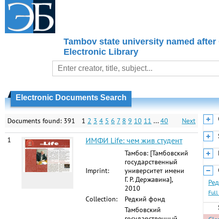
Tambov state university named after
Electronic Library
Electronic Documents Search
Documents found: 391
1
2
3
4
5
6
7
8
9
10
11
...
40
Next
1
ИМФИ Life: чем жив студент
Тамбов: [Тамбовский
государственный
Imprint:
университет имени
Г. Р. Державина],
Ред
2010
Full
Collection:
Редкий фонд
Тамбовский
государственный