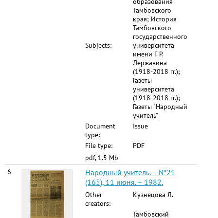
образования
Тамбовского
края; История
Тамбовского
государственного
Subjects:
университета
имени Г. Р.
Державина
(1918-2018 гг.);
Газеты
университета
(1918-2018 гг.);
Газеты "Народный
учитель"
Document
Issue
type:
File type:
PDF
pdf, 1.5 Mb
6
Народный учитель. – №21
(165), 11 июня. – 1982.
Other
Кузнецова Л.
creators:
Тамбовский