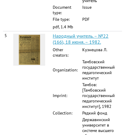
учитель"
Document
Issue
type:
File type:
PDF
pdf, 1.4 Mb
5
Народный учитель. – №22
(166), 18 июня. – 1982.
Other
Кузнецова Л.
creators:
Тамбовский
государственный
Organization:
педагогический
институт
Тамбов:
[Тамбовский
Imprint:
государственный
педагогический
институт], 1982
Collection:
Редкий фонд
Державинский
университет в
системе высшего