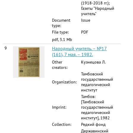
(1918-2018 гг.);
Газеты "Народный
учитель"
Document
Issue
type:
File type:
PDF
pdf, 3.1 Mb
9
Народный учитель. – №17
(161), 7 мая. – 1982.
Other
Кузнецова Л.
creators:
Тамбовский
государственный
Organization:
педагогический
институт
Тамбов:
[Тамбовский
Imprint:
государственный
педагогический
институт], 1982
Collection:
Редкий фонд
Державинский