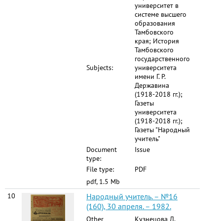
университет в
системе высшего
образования
Тамбовского
края; История
Тамбовского
государственного
Subjects:
университета
имени Г. Р.
Державина
(1918-2018 гг.);
Газеты
университета
(1918-2018 гг.);
Газеты "Народный
учитель"
Document
Issue
type:
File type:
PDF
pdf, 1.5 Mb
10
Народный учитель. – №16
(160), 30 апреля. – 1982.
Other
Кузнецова Л.