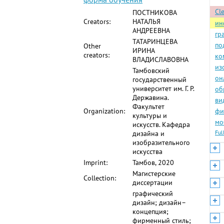
Cle
ПОСТНИКОВА
Creators:
НАТАЛЬЯ
ин
АНДРЕЕВНА
гр
ТАТАРИНЦЕВА
по
Other
ИРИНА
creators:
ко
ВЛАДИСЛАВОВНА
из
Тамбовский
он
государственный
университет им. Г. Р.
об
Державина.
ви
Факультет
Organization:
фи
культуры и
мо
искусств. Кафедра
Ful
дизайна и
изобразительного
искусства
Imprint:
Тамбов, 2020
Магистерские
Collection:
диссертации
графический
дизайн; дизайн–
концепция;
фирменный стиль;