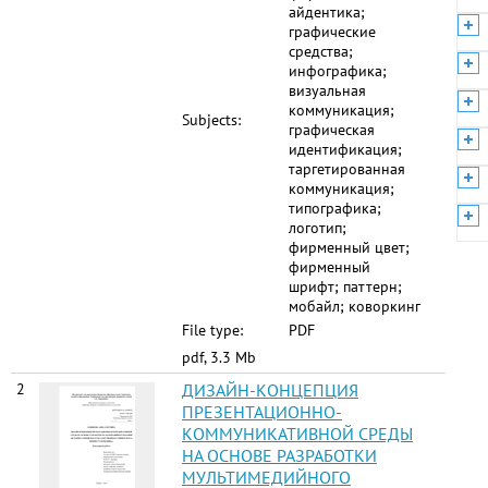
айдентика;
графические
средства;
инфографика;
визуальная
коммуникация;
Subjects:
графическая
идентификация;
таргетированная
коммуникация;
типографика;
логотип;
фирменный цвет;
фирменный
шрифт; паттерн;
мобайл; коворкинг
File type:
PDF
pdf, 3.3 Mb
2
ДИЗАЙН-КОНЦЕПЦИЯ
ПРЕЗЕНТАЦИОННО-
КОММУНИКАТИВНОЙ СРЕДЫ
НА ОСНОВЕ РАЗРАБОТКИ
МУЛЬТИМЕДИЙНОГО