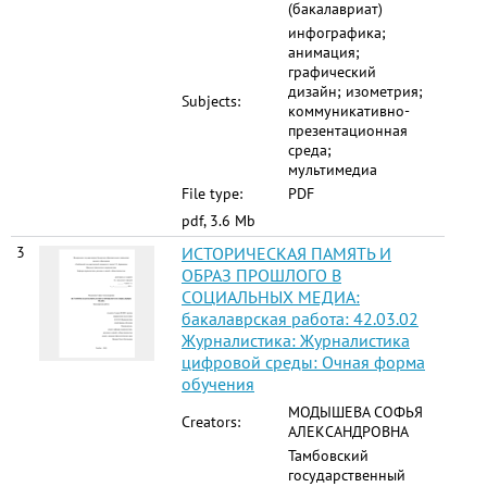
(бакалавриат)
инфографика;
анимация;
графический
дизайн; изометрия;
Subjects:
коммуникативно-
презентационная
среда;
мультимедиа
File type:
PDF
pdf, 3.6 Mb
3
ИСТОРИЧЕСКАЯ ПАМЯТЬ И
ОБРАЗ ПРОШЛОГО В
СОЦИАЛЬНЫХ МЕДИА:
бакалаврская работа: 42.03.02
Журналистика: Журналистика
цифровой среды: Очная форма
обучения
МОДЫШЕВА СОФЬЯ
Creators:
АЛЕКСАНДРОВНА
Тамбовский
государственный