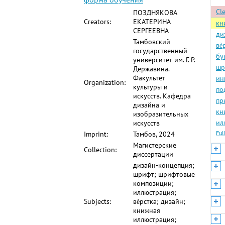
Cle
ПОЗДНЯКОВА
Creators:
ЕКАТЕРИНА
кн
СЕРГЕЕВНА
ди
Тамбовский
вѐ
государственный
бу
университет им. Г. Р.
шр
Державина.
Факультет
ин
Organization:
культуры и
по
искусств. Кафедра
пр
дизайна и
кн
изобразительных
ил
искусств
Ful
Imprint:
Тамбов, 2024
Магистерские
Collection:
диссертации
дизайн-концепция;
шрифт; шрифтовые
композиции;
иллюстрация;
Subjects:
вѐрстка; дизайн;
книжная
иллюстрация;