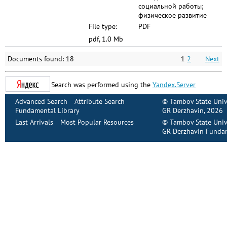
социальной работы;
физическое развитие
File type:
PDF
pdf, 1.0 Mb
Documents found: 18
1
2
Next
Search was performed using the
Yandex.Server
Advanced Search
Attribute Search
©
Tambov State Univ
Fundamental Library
GR Derzhavin
, 2026
Last Arrivals
Most Popular Resources
©
Tambov State Univ
GR Derzhavin Fundam