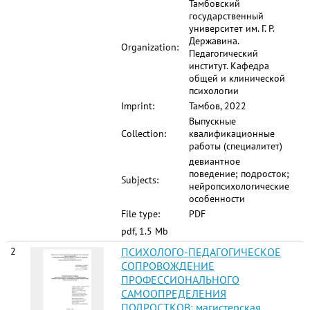
Тамбовский
государственный
университет им. Г. Р.
Державина.
Organization:
Педагогический
институт. Кафедра
общей и клинической
психологии
Imprint:
Тамбов, 2022
Выпускные
Collection:
квалификационные
работы (специалитет)
девиантное
поведение; подросток;
Subjects:
нейропсихологические
особенности
File type:
PDF
pdf, 1.5 Mb
2
ПСИХОЛОГО-ПЕДАГОГИЧЕСКОЕ
СОПРОВОЖДЕНИЕ
ПРОФЕССИОНАЛЬНОГО
САМООПРЕДЕЛЕНИЯ
ПОДРОСТКОВ: магистерская