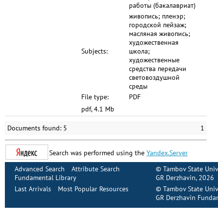
работы (бакалавриат)
живопись; пленэр;
городской пейзаж;
масляная живопись;
художественная
Subjects:
школа;
художественные
средства передачи
световоздушной
среды
File type:
PDF
pdf, 4.1 Mb
Documents found: 5
1
Search was performed using the
Yandex.Server
Advanced Search
Attribute Search
©
Tambov State Univ
Fundamental Library
GR Derzhavin
, 2026
Last Arrivals
Most Popular Resources
©
Tambov State Univ
GR Derzhavin Fundam