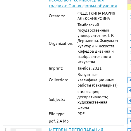
графика: Очная форма обучения
ФЕДОТКИНА МАРИЯ
Creators:
АЛЕКСАНДРОВНА
Тамбовский
государственный
университет им. Г. Р.
Державина. Факультет
Organization:
культуры и искусств.
Кафедра дизайна и
изобразительного
искусства
Imprint:
Тамбов, 2021
Выпускные
Collection:
квалификационные
работы (бакалавриат)
стилизация;
декоративность;
Subjects:
художественная
школа
File type:
PDF
pdf, 2.4 Mb
2
МЕТОДЫ ПРЕПОДАВАНИЯ