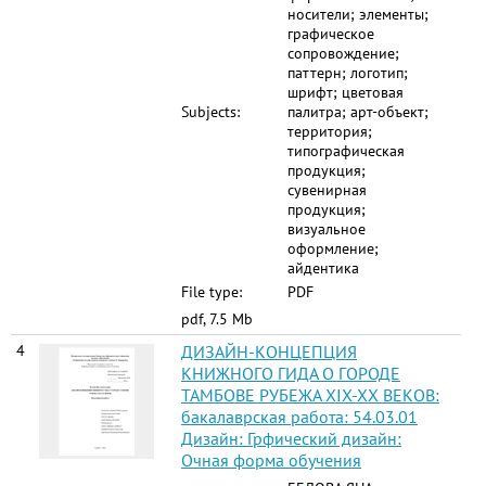
носители; элементы;
графическое
сопровождение;
паттерн; логотип;
шрифт; цветовая
Subjects:
палитра; арт-объект;
территория;
типографическая
продукция;
сувенирная
продукция;
визуальное
оформление;
айдентика
File type:
PDF
pdf, 7.5 Mb
4
ДИЗАЙН-КОНЦЕПЦИЯ
КНИЖНОГО ГИДА О ГОРОДЕ
ТАМБОВЕ РУБЕЖА XIX-XX ВЕКОВ:
бакалаврская работа: 54.03.01
Дизайн: Грфический дизайн:
Очная форма обучения