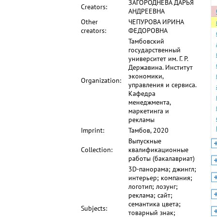
ЗАГОРОДНЕВА ДАРЬЯ
Creators:
АНДРЕЕВНА
Other
ЧЕПУРОВА ИРИНА
creators:
ФЕДОРОВНА
Тамбовский
государственный
университет им. Г. Р.
Державина. Институт
экономики,
Organization:
управления и сервиса.
Кафедра
менеджмента,
маркетинга и
рекламы
Imprint:
Тамбов, 2020
Выпускные
Collection:
квалификационные
работы (бакалавриат)
3D-панорама; джингл;
интерьер; компания;
логотип; лозунг;
реклама; сайт;
семантика цвета;
Subjects:
товарный знак;