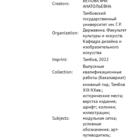
БЕЛОВА ЯНА
Creators:
АНАТОЛЬЕВНА
Тамбовский
государственный
университет им. Г. Р.
Державина. Факультет
Organization:
культуры и искусств.
Кафедра дизайна и
изобразительного
искусства
Imprint:
Тамбов, 2022
Выпускные
Collection:
квалификационные
работы (бакалавриат)
книжный гид; Тамбов
XIX-XXвв.;
исторические места;
верстка издания;
шрифт; колонки;
иллюстрации;
Subjects:
модульная сетка;
условные
обозначения; арт-
путеводитель;