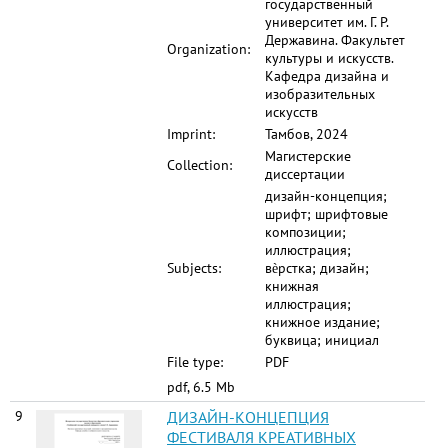
государственный
университет им. Г. Р.
Державина. Факультет
Organization:
культуры и искусств.
Кафедра дизайна и
изобразительных
искусств
Imprint:
Тамбов, 2024
Магистерские
Collection:
диссертации
дизайн-концепция;
шрифт; шрифтовые
композиции;
иллюстрация;
Subjects:
вѐрстка; дизайн;
книжная
иллюстрация;
книжное издание;
буквица; инициал
File type:
PDF
pdf, 6.5 Mb
9
ДИЗАЙН-КОНЦЕПЦИЯ
ФЕСТИВАЛЯ КРЕАТИВНЫХ