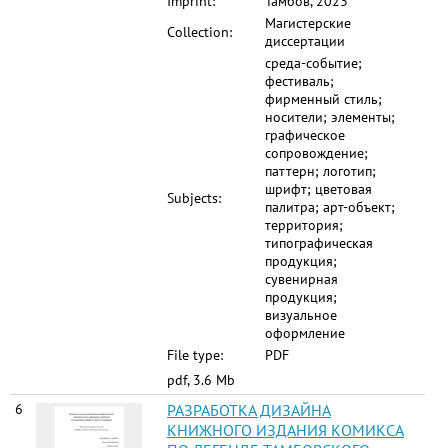
Imprint:
Тамбов, 2023
Магистерские
Collection:
диссертации
среда-событие;
фестиваль;
фирменный стиль;
носители; элементы;
графическое
сопровождение;
паттерн; логотип;
шрифт; цветовая
Subjects:
палитра; арт-объект;
территория;
типографическая
продукция;
сувенирная
продукция;
визуальное
оформление
File type:
PDF
pdf, 3.6 Mb
6
РАЗРАБОТКА ДИЗАЙНА
КНИЖНОГО ИЗДАНИЯ КОМИКСА