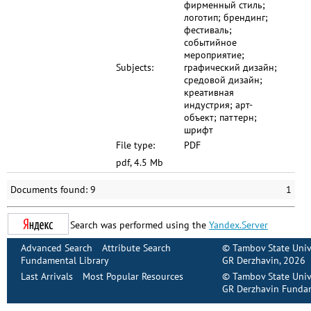
фирменный стиль;
логотип; брендинг;
фестиваль;
событийное
мероприятие;
Subjects:
графический дизайн;
средовой дизайн;
креативная
индустрия; арт-
объект; паттерн;
шрифт
File type:
PDF
pdf, 4.5 Mb
Documents found: 9
1
Search was performed using the
Yandex.Server
Advanced Search
Attribute Search
©
Tambov State Univ
Fundamental Library
GR Derzhavin
, 2026
Last Arrivals
Most Popular Resources
©
Tambov State Univ
GR Derzhavin Fundam