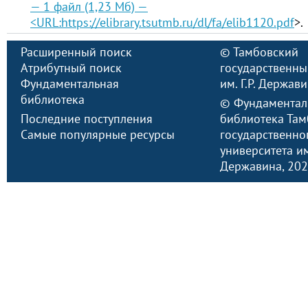
— 1 файл (1,23 Мб) —
<URL:
https://elibrary.tsutmb.ru/dl/fa/elib1120.pdf
>.
Расширенный поиск
©
Тамбовский
Атрибутный поиск
государственны
Фундаментальная
им. Г.Р. Держав
библиотека
©
Фундаментал
Последние поступления
библиотека Там
Самые популярные ресурсы
государственно
университета им.
Державина
, 20