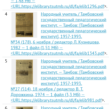
— 1,48 Мб —
<URL:
https://elibrary.tsutmb.ru/dl/fa/elib1296.pdf
>.
4
Народный учитель / Тамбовский
государственный педагогический
институт. — Тамбов: [Тамбовский
государственный педагогический
институт], 1957-1993.
№34 (178), 6 ноября / редактор Л. Кузнецова,
1982 — 1 файл (1,51 Мб) —
<URL:
https://elibrary.tsutmb.ru/dl/fa/elib1343.pdf
>.
5
Народный учитель / Тамбовский
государственный педагогический
институт. — Тамбов: [Тамбовский
государственный педагогический
институт], 1957-1993.
№27 (514), 18 ноября / редактор В. Т.
Дорожкина, 1974 — 1 файл (3,3 Мб) —
<URL:
https://elibrary.tsutmb.ru/dl/fa/elib981.pdf
>.
6
Народный учитель / Тамбовский