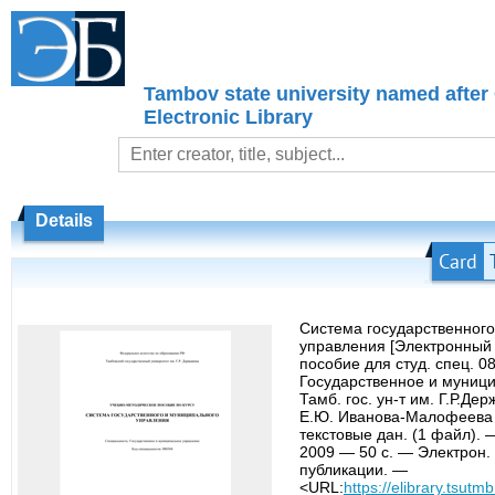
Tambov state university named after
Electronic Library
Details
Card
Система государственного
управления [Электронный р
пособие для студ. спец. 0
Государственное и муници
Тамб. гос. ун-т им. Г.Р.Держ
Е.Ю. Иванова-Малофеева 
текстовые дан. (1 файл). 
2009 — 50 с. — Электрон. 
публикации. —
<URL:
https://elibrary.tsutm