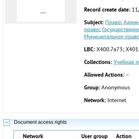
Record create date:
11
Subject:
Право
;
Админ
право
;
Государственн
Муниципальное прав
LBC:
Х400.7я73;
Х401
Collections:
Учебная л
Allowed Actions:
–
Group:
Anonymous
Network:
Internet
Document access rights
Network
User group
Action