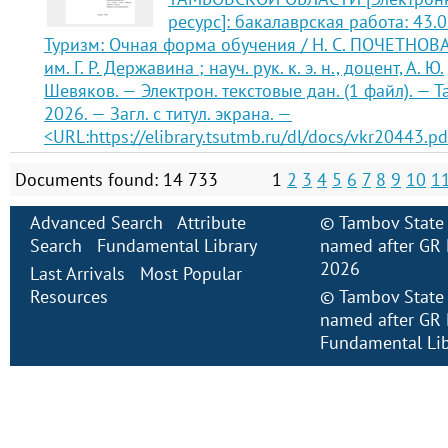
ресурс]: бакалаврская работа: 43.
Туризм: Очная форма обучения / Н. С. ПОЧЕТНОВА
им. Г. Р. Державина ; науч. рук. к. э. н., доцент, А. Ю.
Шевяков. — Электрон. текстовые дан. (1 файл). — Т
2026. — Загл. с титул. экрана. —
<URL:https://elibrary.tsutmb.ru/dl/docs/vkr20443.pd
Documents found: 14 733
1
2
3
4
5
6
7
8
9
10
1
Advanced Search
Attribute
©
Tambov State 
Search
Fundamental Library
named after GR 
2026
Last Arrivals
Most Popular
Resources
©
Tambov State 
named after GR 
Fundamental Lib