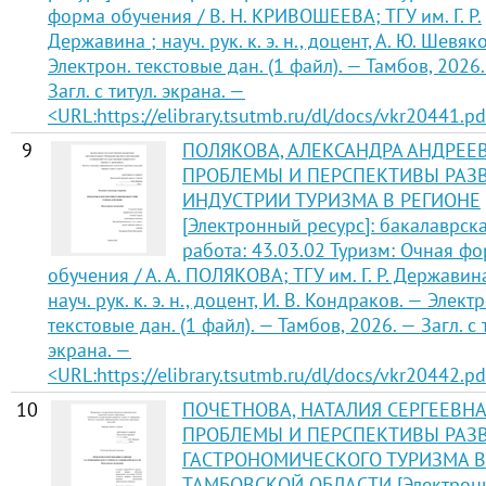
форма обучения / В. Н. КРИВОШЕЕВА; ТГУ им. Г. Р.
Державина ; науч. рук. к. э. н., доцент, А. Ю. Шевяк
Электрон. текстовые дан. (1 файл). — Тамбов, 2026
Загл. с титул. экрана. —
<URL:https://elibrary.tsutmb.ru/dl/docs/vkr20441.pd
9
ПОЛЯКОВА, АЛЕКСАНДРА АНДРЕЕВ
ПРОБЛЕМЫ И ПЕРСПЕКТИВЫ РАЗ
ИНДУСТРИИ ТУРИЗМА В РЕГИОНЕ
[Электронный ресурс]: бакалаврск
работа: 43.03.02 Туризм: Очная ф
обучения / А. А. ПОЛЯКОВА; ТГУ им. Г. Р. Державина
науч. рук. к. э. н., доцент, И. В. Кондраков. — Элект
текстовые дан. (1 файл). — Тамбов, 2026. — Загл. с 
экрана. —
<URL:https://elibrary.tsutmb.ru/dl/docs/vkr20442.pd
10
ПОЧЕТНОВА, НАТАЛИЯ СЕРГЕЕВНА
ПРОБЛЕМЫ И ПЕРСПЕКТИВЫ РАЗ
ГАСТРОНОМИЧЕСКОГО ТУРИЗМА В
ТАМБОВСКОЙ ОБЛАСТИ [Электрон