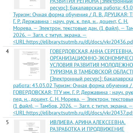
РАЗВИТИЯ РЕГИОНА [Электронный
ресурс]: бакалаврская работа: 43.
Туризм: Очная форма обучения / Д. В. ДРУЦКАЯ; Т
Г. Р. Державина ; науч. рук. к. пед. н., доцент, С. Н.
Морева. — Электрон. текстовые дан. (1 файл). — Та
2026. — Загл. с титул. экрана. —
<URL:https://elibrary.tsutmb.ru/dl/docs/vkr20436.pd
4
ГОВЕРДОВСКАЯ, АННА СЕРГЕЕВНА.
ОРГАНИЗАЦИОННО-ЭКОНОМИЧЕС
УСЛОВИЯ РАЗВИТИЯ МОЛОДЕЖНО
ТУРИЗМА В ТАМБОВСКОЙ ОБЛАСТ
[Электронный ресурс]: бакалаврск
работа: 43.03.02 Туризм: Очная форма обучения / А
ГОВЕРДОВСКАЯ; ТГУ им. Г. Р. Державина ; науч. рук.
пед. н., доцент, С. Н. Морева. — Электрон. текстовы
(1 файл). — Тамбов, 2026. — Загл. с титул. экрана. —
<URL:https://elibrary.tsutmb.ru/dl/docs/vkr20437.pd
5
ИВЛИЕВА, АРИНА АЛЕКСЕЕВНА.
РАЗРАБОТКА И ПРОДВИЖЕНИЕ