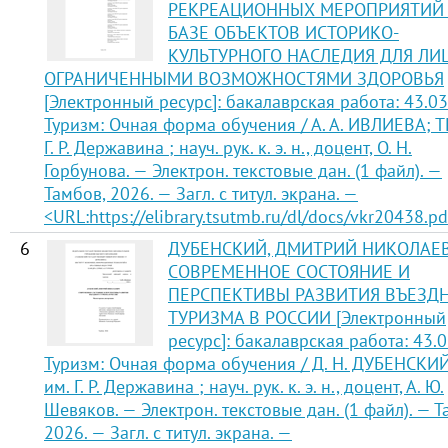
РЕКРЕАЦИОННЫХ МЕРОПРИЯТИЙ
БАЗЕ ОБЪЕКТОВ ИСТОРИКО-
КУЛЬТУРНОГО НАСЛЕДИЯ ДЛЯ ЛИЦ
ОГРАНИЧЕННЫМИ ВОЗМОЖНОСТЯМИ ЗДОРОВЬЯ
[Электронный ресурс]: бакалаврская работа: 43.03
Туризм: Очная форма обучения / А. А. ИВЛИЕВА; Т
Г. Р. Державина ; науч. рук. к. э. н., доцент, О. Н.
Горбунова. — Электрон. текстовые дан. (1 файл). —
Тамбов, 2026. — Загл. с титул. экрана. —
<URL:https://elibrary.tsutmb.ru/dl/docs/vkr20438.pd
6
ДУБЕНСКИЙ, ДМИТРИЙ НИКОЛАЕВ
СОВРЕМЕННОЕ СОСТОЯНИЕ И
ПЕРСПЕКТИВЫ РАЗВИТИЯ ВЪЕЗД
ТУРИЗМА В РОССИИ [Электронный
ресурс]: бакалаврская работа: 43.
Туризм: Очная форма обучения / Д. Н. ДУБЕНСКИЙ
им. Г. Р. Державина ; науч. рук. к. э. н., доцент, А. Ю.
Шевяков. — Электрон. текстовые дан. (1 файл). — Т
2026. — Загл. с титул. экрана. —