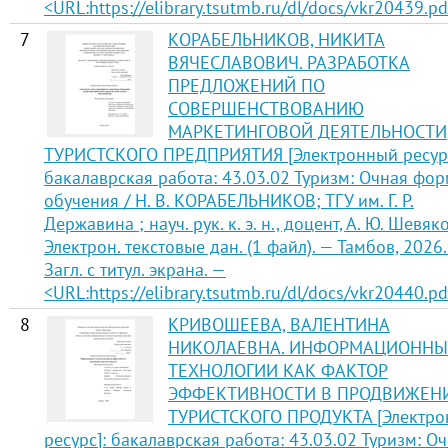
<URL:https://elibrary.tsutmb.ru/dl/docs/vkr20439.pd
7
КОРАБЕЛЬНИКОВ, НИКИТА
ВЯЧЕСЛАВОВИЧ. РАЗРАБОТКА
ПРЕДЛОЖЕНИЙ ПО
СОВЕРШЕНСТВОВАНИЮ
МАРКЕТИНГОВОЙ ДЕЯТЕЛЬНОСТИ
ТУРИСТСКОГО ПРЕДПРИЯТИЯ [Электронный ресурс
бакалаврская работа: 43.03.02 Туризм: Очная фо
обучения / Н. В. КОРАБЕЛЬНИКОВ; ТГУ им. Г. Р.
Державина ; науч. рук. к. э. н., доцент, А. Ю. Шевяк
Электрон. текстовые дан. (1 файл). — Тамбов, 2026
Загл. с титул. экрана. —
<URL:https://elibrary.tsutmb.ru/dl/docs/vkr20440.pd
8
КРИВОШЕЕВА, ВАЛЕНТИНА
НИКОЛАЕВНА. ИНФОРМАЦИОННЫ
ТЕХНОЛОГИИ КАК ФАКТОР
ЭФФЕКТИВНОСТИ В ПРОДВИЖЕН
ТУРИСТСКОГО ПРОДУКТА [Электр
ресурс]: бакалаврская работа: 43.03.02 Туризм: О