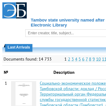
Tambov state university named after
Electronic Library
Last Arrivals
Documents found: 14 733
1
2
3
4
5
6
7
8
9
10
1
№
Description
1
Социально-экономическое положе
Тамбовской области: доклад / Росс
Территориальный орган Федераль
службы государственной статистик
Тамбовской области (Тамбовстат).