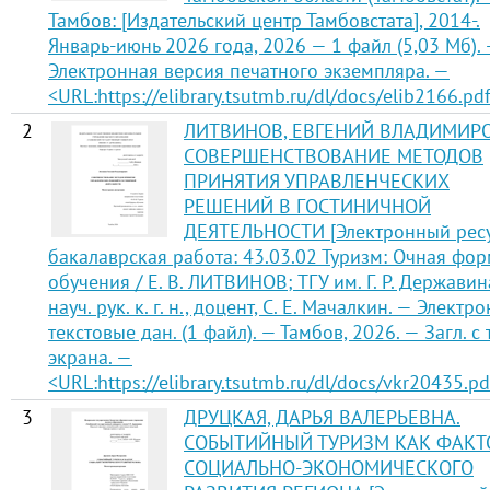
Тамбов: [Издательский центр Тамбовстата], 2014-.
Январь-июнь 2026 года, 2026 — 1 файл (5,03 Мб).
Электронная версия печатного экземпляра. —
<URL:https://elibrary.tsutmb.ru/dl/docs/elib2166.pdf
2
ЛИТВИНОВ, ЕВГЕНИЙ ВЛАДИМИР
СОВЕРШЕНСТВОВАНИЕ МЕТОДОВ
ПРИНЯТИЯ УПРАВЛЕНЧЕСКИХ
РЕШЕНИЙ В ГОСТИНИЧНОЙ
ДЕЯТЕЛЬНОСТИ [Электронный ресу
бакалаврская работа: 43.03.02 Туризм: Очная фо
обучения / Е. В. ЛИТВИНОВ; ТГУ им. Г. Р. Державин
науч. рук. к. г. н., доцент, С. Е. Мачалкин. — Электро
текстовые дан. (1 файл). — Тамбов, 2026. — Загл. с 
экрана. —
<URL:https://elibrary.tsutmb.ru/dl/docs/vkr20435.pd
3
ДРУЦКАЯ, ДАРЬЯ ВАЛЕРЬЕВНА.
СОБЫТИЙНЫЙ ТУРИЗМ КАК ФАКТ
СОЦИАЛЬНО-ЭКОНОМИЧЕСКОГО