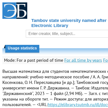
Tambov state university named after
Electronic Library
Usage statistics
Mode:
For a past period of time
For all time by years
Fo
Высшая математика для студентов нематематических 
направлений: учебно-методическое пособие / А. А. Григ
Косенкова, О. Н. Переславцева [и др.]; Тамбовский го
университет имени Г. Р. Державина. — Тамбов: Издате
"Державинский", 2023 — 1 файл (2,94 Мб). — Загл. с тит.
указаны на обороте тит. — Режим доступа: для авториз
пользователей. — <URL:
https://elibrary.tsutmb.ru/dl/do