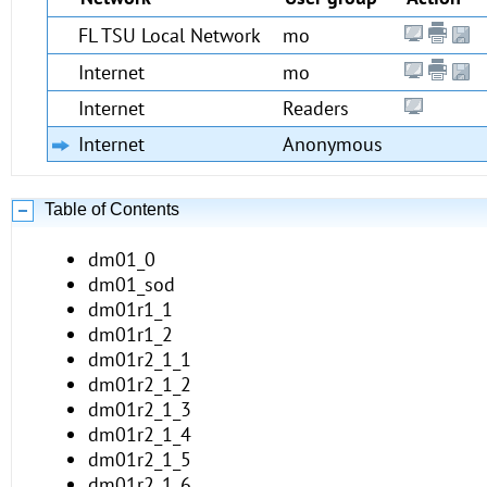
FL TSU Local Network
mo
Internet
mo
Internet
Readers
Internet
Anonymous
Table of Contents
dm01_0
dm01_sod
dm01r1_1
dm01r1_2
dm01r2_1_1
dm01r2_1_2
dm01r2_1_3
dm01r2_1_4
dm01r2_1_5
dm01r2_1_6