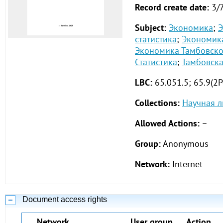
Record create date:
3/
Subject:
Экономика
;
Э
статистика
;
Экономик
Экономика Тамбовско
Статистика
;
Тамбовска
LBC:
65.051.5;
65.9(2Р
Collections:
Научная л
Allowed Actions:
–
Group:
Anonymous
Network:
Internet
Document access rights
Network
User group
Action