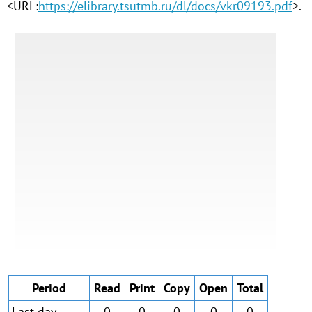
<URL:
https://elibrary.tsutmb.ru/dl/docs/vkr09193.pdf
>.
Period
Read
Print
Copy
Open
Total
Last day
0
0
0
0
0