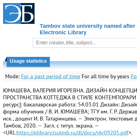
Tambov state university named after
Electronic Library
Usage statistics
Mode:
For a past period of time
For all time by years
Fo
ЮМАШЕВА, ВАЛЕРИЯ ИГОРЕВНА. ДИЗАЙН-КОНЦЕПЦ
ПРОСТРАНСТВА КОТТЕДЖА В СТИЛЕ КОНТЕМПОРАРИ 
ресурс]: бакалаврская работа: 54.03.01 Дизайн: Диза
форма обучения / В. И. ЮМАШЕВА; ТГУ им. Г. Р. Державин
иск., доцент И. В. Татаринцева. — Электрон. текстовые д
Тамбов, 2020. — Загл. с титул. экрана. —
<URL:
https://elibrary.tsutmb.ru/dl/docs/vkr09205.pdf
>.