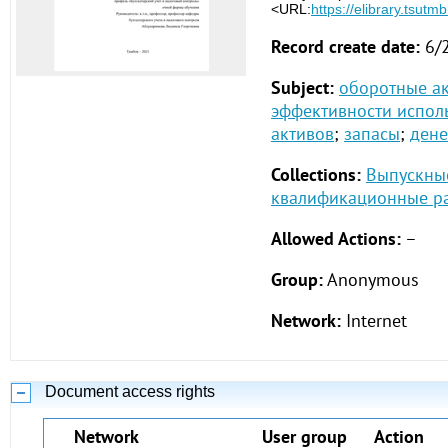
<URL:
https://elibrary.tsutm
Record create date:
6/
Subject:
оборотные а
эффективности испол
активов
;
запасы
;
дене
Collections:
Выпускны
квалификационные ра
Allowed Actions:
–
Group:
Anonymous
Network:
Internet
Document access rights
Network
User group
Action