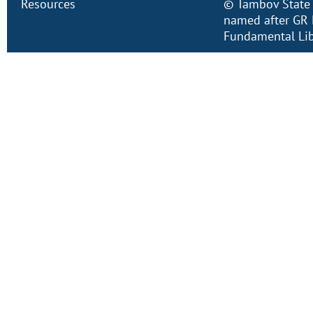
Resources
©
Tambov State 
named after GR 
Fundamental Lib