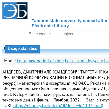
Tambov state university named after
Electronic Library
Usage statistics
Mode:
For a past period of time
For all time by years
Fo
АНДРЕЕВ, ДМИТРИЙ АЛЕКСАНДРОВИЧ. ТАРГЕТИНГ К
РЕКЛАМНОЙ КОММУНИКАЦИИ В СОЦИАЛЬНЫХ МЕДИА
ресурс]: магистерская диссертация: 42.04.01 Реклама 
общественностью: Очно-заочная форма обучения / Д. 
им. Г. Р. Державина ; науч. рук. к. э. н., доцент, Т. Г. Пя
текстовые дан. (1 файл). — Тамбов, 2022. — Загл. с титу
<URL:
https://elibrary.tsutmb.ru/dl/docs/vkr11073.pdf
>.