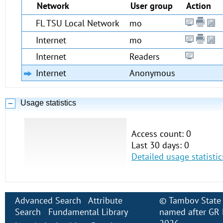
Network
User group
Action
FL TSU Local Network
mo
Internet
mo
Internet
Readers
Internet
Anonymous
Usage statistics
Access count: 0
Last 30 days: 0
Detailed usage statistic
Advanced Search
Attribute
©
Tambov State 
Search
Fundamental Library
named after GR 