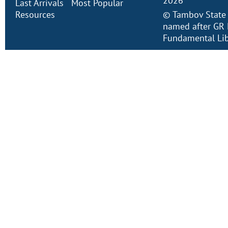
2026
Last Arrivals
Most Popular
Resources
©
Tambov State 
named after GR 
Fundamental Lib