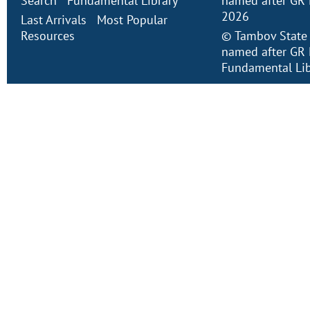
Search
Fundamental Library
named after GR 
2026
Last Arrivals
Most Popular
Resources
©
Tambov State 
named after GR 
Fundamental Lib