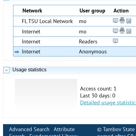
Network
User group
Action
FL TSU Local Network
mo
Internet
mo
Internet
Readers
Internet
Anonymous
Usage statistics
Access count: 1
Last 30 days: 0
Detailed usage statistic
Advanced Search
Attribute
©
Tambov State 