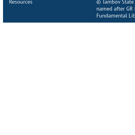
Resources
©
Tambov State 
named after GR 
Fundamental Lib