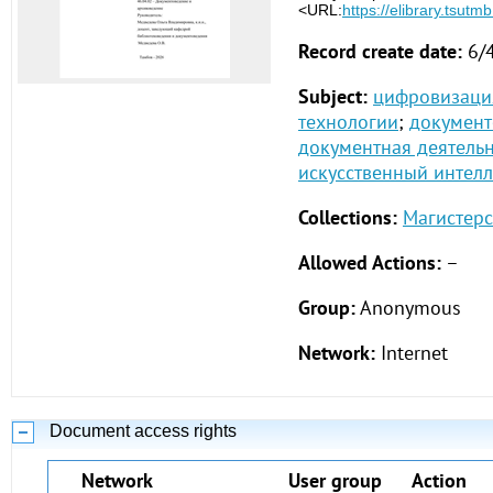
<URL:
https://elibrary.tsutm
Record create date:
6/
Subject:
цифровизаци
технологии
;
документ
документная деятельн
искусственный интелл
Collections:
Магистерс
Allowed Actions:
–
Group:
Anonymous
Network:
Internet
Document access rights
Network
User group
Action