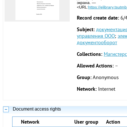
экрана. —
<URL:
https://elibrary.tsutm
Record create date:
6/
Subject:
документаци
управления ООО
;
эле
документооборот
Collections:
Магистерс
Allowed Actions:
–
Group:
Anonymous
Network:
Internet
Document access rights
Network
User group
Action