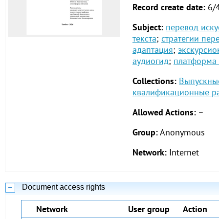
Record create date:
6/
Subject:
перевод иску
текста
;
стратегии пер
адаптация
;
экскурсио
аудиогид
;
платформа 
Collections:
Выпускны
квалификационные ра
Allowed Actions:
–
Group:
Anonymous
Network:
Internet
Document access rights
Network
User group
Action