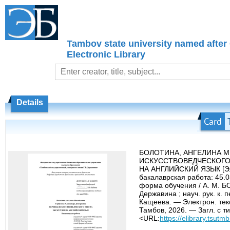
Tambov state university named after
Electronic Library
Details
Card
БОЛОТИНА, АНГЕЛИНА М
ИСКУССТВОВЕДЧЕСКОГО
НА АНГЛИЙСКИЙ ЯЗЫК [Эл
бакалаврская работа: 45.0
форма обучения / А. М. Б
Державина ; науч. рук. к. пе
Кащеева. — Электрон. тек
Тамбов, 2026. — Загл. с т
<URL:
https://elibrary.tsutm