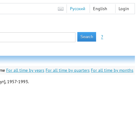
Русский
English
Login
?
ime
For all time by years
For all time by quarters
For all time by months
т], 1957-1993.