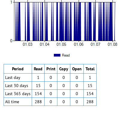
Period
Read
Print
Copy
Open
Total
Last day
1
0
0
0
1
Last 30 days
15
0
0
0
15
Last 365 days
154
0
0
0
154
All time
288
0
0
0
288