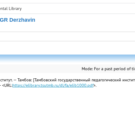
tal Library
 GR Derzhavin
Mode:
For a past period of t
титут. — Тамбов: [Тамбовский государственный педагогический институ
— <URL:
https://elibrary.tsutmb.ru/dl/fa/elib1000.pdf
>.