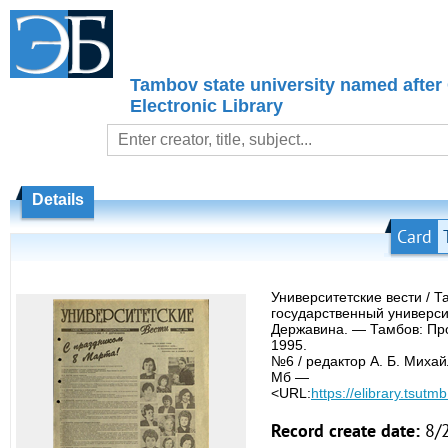
Tambov state university named after
Electronic Library
Details
Card
Университетские вести / 
государственный университ
Державина. — Тамбов: Про
1995.
№6 / редактор А. Б. Михай
Мб —
<URL:
https://elibrary.tsutmb
Record create date:
8/