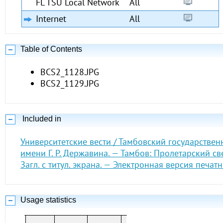
FL TSU Local Network
All
Internet
All
Table of Contents
BCS2_1128.JPG
BCS2_1129.JPG
Included in
Университетские вести / Тамбовский государствен
имени Г. Р. Державина. — Тамбов: Пролетарский св
Загл. с титул. экрана. — Электронная версия печат
Usage statistics