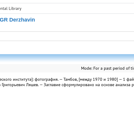
tal Library
 GR Derzhavin
Mode:
For a past period of t
кого института]: фотография. — Тамбов, [между 1970 и 1980] — 1 файл
в Григорьевич Ляшев. — Заглавие сформулировано на основе анализа ре