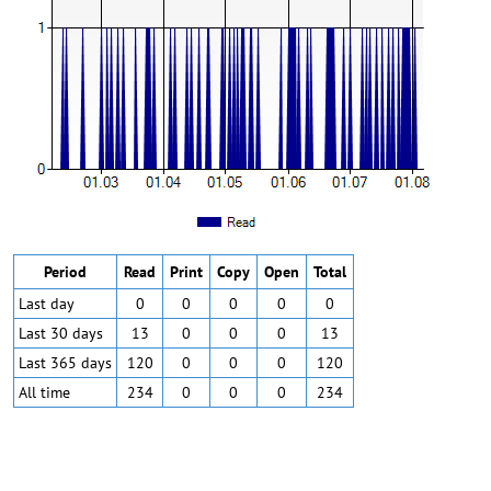
Period
Read
Print
Copy
Open
Total
Last day
0
0
0
0
0
Last 30 days
13
0
0
0
13
Last 365 days
120
0
0
0
120
All time
234
0
0
0
234