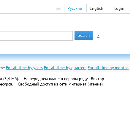
Русский
English
Login
?
ime
For all time by years
For all time by quarters
For all time by months
 (5,4 Мб). — На переднем плане в первом ряду - Виктор
сурса. — Свободный доступ из сети Интернет (чтение). —