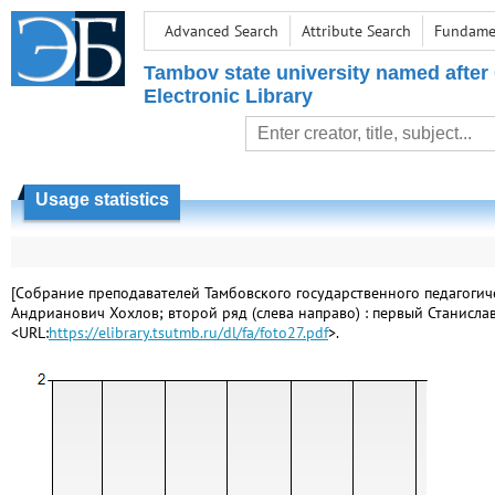
Advanced Search
Attribute Search
Fundamen
Tambov state university named after
Electronic Library
Usage statistics
[Собрание преподавателей Тамбовского государственного педагогичес
Андрианович Хохлов; второй ряд (слева направо) : первый Станисла
<URL:
https://elibrary.tsutmb.ru/dl/fa/foto27.pdf
>.