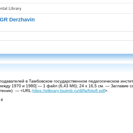
tal Library
 GR Derzhavin
одавателей в Тамбовском государственном педагогическом институт
ежду 1970 и 1980] — 1 файл (6,43 Мб); 24 х 16,5 см. — Заглавие
чтение). — <URL:
https://elibrary.tsutmb.ru/dl/fa/foto8.pdf
>.
24