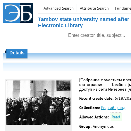
Advanced Search
Attribute Search
Fundamen
Tambov state university named after
Electronic Library
Details
[Собрание с участием преп
фотография. — Тамбов, [м
доступ из сети Интернет (
Record create date:
6/18/20
Collections:
Редкий фонд
Allowed Actions:
Read
Group:
Anonymous