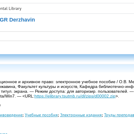
tal Library
 GR Derzhavin
ионное и архивное право: электронное учебное пособие / О.В. Ме
ржавина, Факультет культуры и искусств, Кафедра библиотечно-инф
 с титул. экрана. — Режим доступа: для авторизир. пользователей.
ta/Win7. — <URL:
https://elibrary.tsutmb.ru/dl/zips/d00002.zip
>.
0
хивоведение
;
Учебные пособия
;
Электронные издания
;
Труды преподав