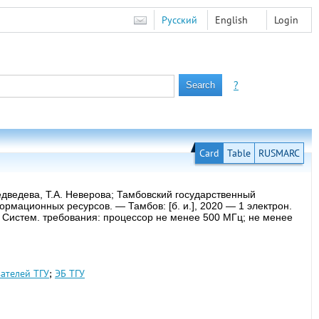
Русский
English
Login
?
Card
Table
RUSMARC
дведева, Т.А. Неверова; Тамбовский государственный
ормационных ресурсов. — Тамбов: [б. и.], 2020 — 1 электрон.
 — Систем. требования: процессор не менее 500 МГц; не менее
ателей ТГУ
;
ЭБ ТГУ