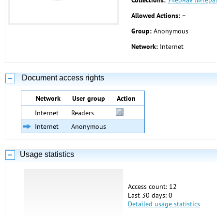
Collections:
Учебная литера
Allowed Actions:
–
Group:
Anonymous
Network:
Internet
Document access rights
Network
User group
Action
Internet
Readers
Internet
Anonymous
Usage statistics
Access count: 12
Last 30 days: 0
Detailed usage statistics