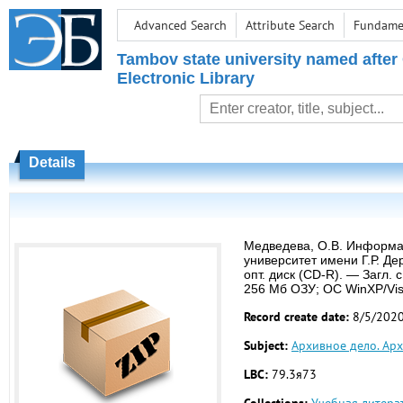
Advanced Search
Attribute Search
Fundamen
Tambov state university named after
Electronic Library
Details
Медведева, О.В. Информац
университет имени Г.Р. Де
опт. диск (CD-R). — Загл.
256 Мб ОЗУ; ОС WinXP/Vis
Record create date:
8/5/202
Subject:
Архивное дело. Ар
LBC:
79.3я73