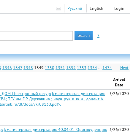
Русский
English
Login
?
5
1346
1347
1348
1349
1350
1351
1352
1353
1354
...
1474
Next
Arrival
Date
 [Электронный ресурс]: магистерская диссертация:
3/26/2020
ГУ им. Г. Р. Державина ; науч. рук. к. ю. н., доцент А.
y.tsutmb.ru/dl/docs/vkr08130.pdf>.
магистерская диссертация: 40.04.01 Юриспруденция:
3/26/2020