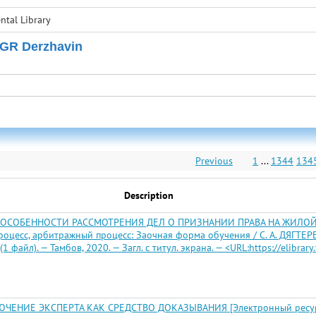
tal Library
 GR Derzhavin
Previous
1
...
1344
134
Description
 ОСОБЕННОСТИ РАССМОТРЕНИЯ ДЕЛ О ПРИЗНАНИИ ПРАВА НА ЖИЛОЙ ДОМ
есс, арбитражный процесс: Заочная форма обучения / С. А. ДЯГТЕРЕВА; Т
1 файл). — Тамбов, 2020. — Загл. с титул. экрана. — <URL:https://elibrar
ЕНИЕ ЭКСПЕРТА КАК СРЕДСТВО ДОКАЗЫВАНИЯ [Электронный ресурс]: 