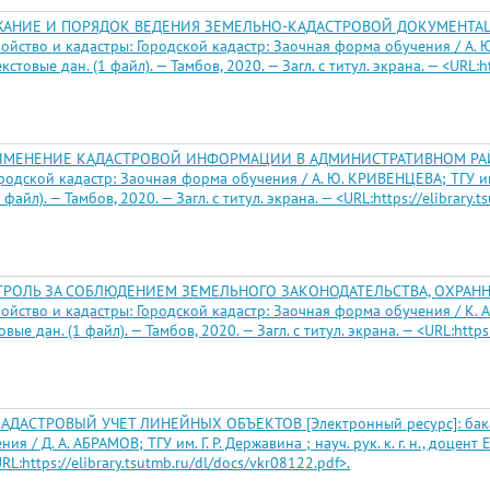
АНИЕ И ПОРЯДОК ВЕДЕНИЯ ЗЕМЕЛЬНО-КАДАСТРОВОЙ ДОКУМЕНТАЦИИ
йство и кадастры: Городской кадастр: Заочная форма обучения / А. Ю. М
кстовые дан. (1 файл). — Тамбов, 2020. — Загл. с титул. экрана. — <URL:ht
ИМЕНЕНИЕ КАДАСТРОВОЙ ИНФОРМАЦИИ В АДМИНИСТРАТИВНОМ РАЙОНЕ 
дской кадастр: Заочная форма обучения / А. Ю. КРИВЕНЦЕВА; ТГУ им. Г. Р
айл). — Тамбов, 2020. — Загл. с титул. экрана. — <URL:https://elibrary.t
ТРОЛЬ ЗА СОБЛЮДЕНИЕМ ЗЕМЕЛЬНОГО ЗАКОНОДАТЕЛЬСТВА, ОХРАННО
йство и кадастры: Городской кадастр: Заочная форма обучения / К. А. ГЛ
ые дан. (1 файл). — Тамбов, 2020. — Загл. с титул. экрана. — <URL:https:
АСТРОВЫЙ УЧЕТ ЛИНЕЙНЫХ ОБЪЕКТОВ [Электронный ресурс]: бакалав
/ Д. А. АБРАМОВ; ТГУ им. Г. Р. Державина ; науч. рук. к. г. н., доцент 
URL:https://elibrary.tsutmb.ru/dl/docs/vkr08122.pdf>.