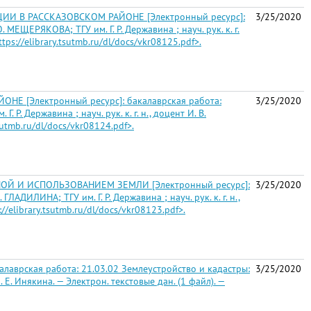
 В РАССКАЗОВСКОМ РАЙОНЕ [Электронный ресурс]:
3/25/2020
ЕЩЕРЯКОВА; ТГУ им. Г. Р. Державина ; науч. рук. к. г.
tps://elibrary.tsutmb.ru/dl/docs/vkr08125.pdf>.
[Электронный ресурс]: бакалаврская работа:
3/25/2020
. Державина ; науч. рук. к. г. н., доцент И. В.
sutmb.ru/dl/docs/vkr08124.pdf>.
Й И ИСПОЛЬЗОВАНИЕМ ЗЕМЛИ [Электронный ресурс]:
3/25/2020
АДИЛИНА; ТГУ им. Г. Р. Державина ; науч. рук. к. г. н.,
//elibrary.tsutmb.ru/dl/docs/vkr08123.pdf>.
рская работа: 21.03.02 Землеустройство и кадастры:
3/25/2020
Е. Е. Инякина. — Электрон. текстовые дан. (1 файл). —