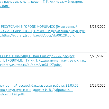
ауч. рук. к. ю. н., доцент Т. И. Акимова. — Электрон.
9.pdf>.
РЕСУРСАМИ В ГОРОДЕ МОРШАНСК [Электронный
3/25/2020
/ А. Г. САРИБЕКЯН; ТГУ им. Г. Р. Державина ; науч. рук.
L:https://elibrary.tsutmb.ru/dl/docs/vkr08128.pdf>.
КИХ ТОВАРИЩЕСТВАХ [Электронный ресурс]:
3/25/2020
ТРОВИЧЕВ; ТГУ им. Г. Р. Державина ; науч. рук. к. г. н.,
elibrary.tsutmb.ru/dl/docs/vkr08127.pdf>.
нный ресурс]: бакалаврская работа: 21.03.02
3/25/2020
; науч. рук. к. г. н., доцент И. В. Дубровина. —
cs/vkr08126.pdf>.