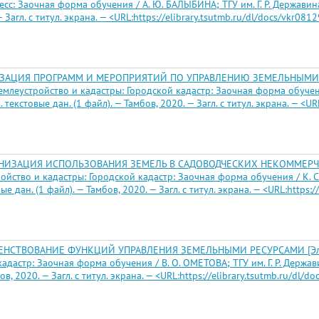
: Заочная форма обучения / А. Ю. БАЛЫБИНА; ТГУ им. Г. Р. Державина ; н
 Загл. с титул. экрана. — <URL:https://elibrary.tsutmb.ru/dl/docs/vkr0812
ЛИЗАЦИЯ ПРОГРАММ И МЕРОПРИЯТИЙ ПО УПРАВЛЕНИЮ ЗЕМЕЛЬНЫМИ 
емлеустройство и кадастры: Городской кадастр: Заочная форма обучения 
н. текстовые дан. (1 файл). — Тамбов, 2020. — Загл. с титул. экрана. — <UR
АНИЗАЦИЯ ИСПОЛЬЗОВАНИЯ ЗЕМЕЛЬ В САДОВОДЧЕСКИХ НЕКОММЕРЧЕС
йство и кадастры: Городской кадастр: Заочная форма обучения / К. С. ПЕ
е дан. (1 файл). — Тамбов, 2020. — Загл. с титул. экрана. — <URL:https://
НСТВОВАНИЕ ФУНКЦИЙ УПРАВЛЕНИЯ ЗЕМЕЛЬНЫМИ РЕСУРСАМИ [Электро
астр: Заочная форма обучения / В. О. ОМЕТОВА; ТГУ им. Г. Р. Державина 
в, 2020. — Загл. с титул. экрана. — <URL:https://elibrary.tsutmb.ru/dl/do