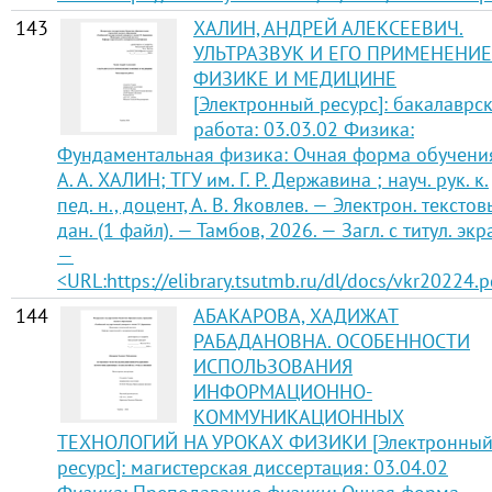
143
ХАЛИН, АНДРЕЙ АЛЕКСЕЕВИЧ.
УЛЬТРАЗВУК И ЕГО ПРИМЕНЕНИЕ
ФИЗИКЕ И МЕДИЦИНЕ
[Электронный ресурс]: бакалаврс
работа: 03.03.02 Физика:
Фундаментальная физика: Очная форма обучения
А. А. ХАЛИН; ТГУ им. Г. Р. Державина ; науч. рук. к.
пед. н., доцент, А. В. Яковлев. — Электрон. тексто
дан. (1 файл). — Тамбов, 2026. — Загл. с титул. экр
—
<URL:https://elibrary.tsutmb.ru/dl/docs/vkr20224.p
144
АБАКАРОВА, ХАДИЖАТ
РАБАДАНОВНА. ОСОБЕННОСТИ
ИСПОЛЬЗОВАНИЯ
ИНФОРМАЦИОННО-
КОММУНИКАЦИОННЫХ
ТЕХНОЛОГИЙ НА УРОКАХ ФИЗИКИ [Электронны
ресурс]: магистерская диссертация: 03.04.02