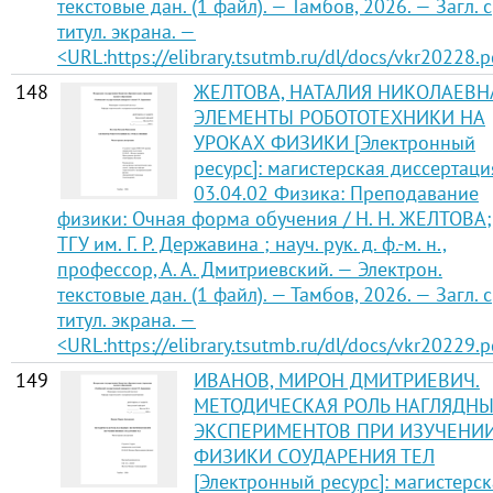
текстовые дан. (1 файл). — Тамбов, 2026. — Загл. с
титул. экрана. —
<URL:https://elibrary.tsutmb.ru/dl/docs/vkr20228.p
148
ЖЕЛТОВА, НАТАЛИЯ НИКОЛАЕВН
ЭЛЕМЕНТЫ РОБОТОТЕХНИКИ НА
УРОКАХ ФИЗИКИ [Электронный
ресурс]: магистерская диссертаци
03.04.02 Физика: Преподавание
физики: Очная форма обучения / Н. Н. ЖЕЛТОВА;
ТГУ им. Г. Р. Державина ; науч. рук. д. ф.-м. н.,
профессор, А. А. Дмитриевский. — Электрон.
текстовые дан. (1 файл). — Тамбов, 2026. — Загл. с
титул. экрана. —
<URL:https://elibrary.tsutmb.ru/dl/docs/vkr20229.p
149
ИВАНОВ, МИРОН ДМИТРИЕВИЧ.
МЕТОДИЧЕСКАЯ РОЛЬ НАГЛЯДН
ЭКСПЕРИМЕНТОВ ПРИ ИЗУЧЕНИ
ФИЗИКИ СОУДАРЕНИЯ ТЕЛ
[Электронный ресурс]: магистерск