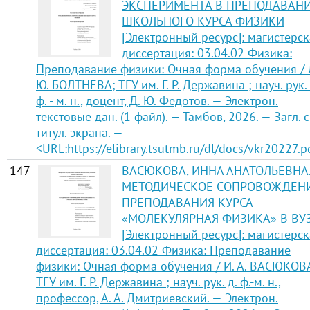
ЭКСПЕРИМЕНТА В ПРЕПОДАВАН
ШКОЛЬНОГО КУРСА ФИЗИКИ
[Электронный ресурс]: магистерск
диссертация: 03.04.02 Физика:
Преподавание физики: Очная форма обучения / 
Ю. БОЛТНЕВА; ТГУ им. Г. Р. Державина ; науч. рук. 
ф. - м. н., доцент, Д. Ю. Федотов. — Электрон.
текстовые дан. (1 файл). — Тамбов, 2026. — Загл. с
титул. экрана. —
<URL:https://elibrary.tsutmb.ru/dl/docs/vkr20227.p
147
ВАСЮКОВА, ИННА АНАТОЛЬЕВНА
МЕТОДИЧЕСКОЕ СОПРОВОЖДЕН
ПРЕПОДАВАНИЯ КУРСА
«МОЛЕКУЛЯРНАЯ ФИЗИКА» В ВУ
[Электронный ресурс]: магистерск
диссертация: 03.04.02 Физика: Преподавание
физики: Очная форма обучения / И. А. ВАСЮКОВ
ТГУ им. Г. Р. Державина ; науч. рук. д. ф.-м. н.,
профессор, А. А. Дмитриевский. — Электрон.