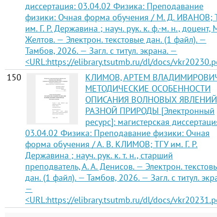
диссертация: 03.04.02 Физика: Преподавание
физики: Очная форма обучения / М. Д. ИВАНОВ; 
им. Г. Р. Державина ; науч. рук. к. ф.-м. н., доцент, М
Желтов. — Электрон. текстовые дан. (1 файл). —
Тамбов, 2026. — Загл. с титул. экрана. —
<URL:https://elibrary.tsutmb.ru/dl/docs/vkr20230.p
150
КЛИМОВ, АРТЕМ ВЛАДИМИРОВИЧ
МЕТОДИЧЕСКИЕ ОСОБЕННОСТИ
ОПИСАНИЯ ВОЛНОВЫХ ЯВЛЕНИЙ
РАЗНОЙ ПРИРОДЫ [Электронный
ресурс]: магистерская диссертаци
03.04.02 Физика: Преподавание физики: Очная
форма обучения / А. В. КЛИМОВ; ТГУ им. Г. Р.
Державина ; науч. рук. к. т. н., старший
преподватель, А. А. Денисов. — Электрон. текстов
дан. (1 файл). — Тамбов, 2026. — Загл. с титул. экр
—
<URL:https://elibrary.tsutmb.ru/dl/docs/vkr20231.p