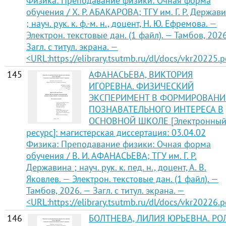
Физика: Преподавание физики: Очная форма
обучения / Х. Р. АБАКАРОВА; ТГУ им. Г. Р. Держав
; науч. рук. к. ф.-м. н., доцент, Н. Ю. Ефремова. —
Электрон. текстовые дан. (1 файл). — Тамбов, 202
Загл. с титул. экрана. —
<URL:https://elibrary.tsutmb.ru/dl/docs/vkr20225.p
145
АФАНАСЬЕВА, ВИКТОРИЯ
ИГОРЕВНА. ФИЗИЧЕСКИЙ
ЭКСПЕРИМЕНТ В ФОРМИРОВАН
ПОЗНАВАТЕЛЬНОГО ИНТЕРЕСА В
ОСНОВНОЙ ШКОЛЕ [Электронны
ресурс]: магистерская диссертация: 03.04.02
Физика: Преподавание физики: Очная форма
обучения / В. И. АФАНАСЬЕВА; ТГУ им. Г. Р.
Державина ; науч. рук. к. пед. н., доцент, А. В.
Яковлев. — Электрон. текстовые дан. (1 файл). —
Тамбов, 2026. — Загл. с титул. экрана. —
<URL:https://elibrary.tsutmb.ru/dl/docs/vkr20226.p
146
БОЛТНЕВА, ЛИЛИЯ ЮРЬЕВНА. РО