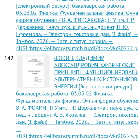
[Электронный ресурс]: бакалаврская работа:
03.03.02 Физика: Фундаментальная физика: Очн
форма обучения / В. А. ФИРСАКОВА; ТГУ им. Г. Р.
Державина ; науч. рук. к. ф.-м. н., доцент, Н. Ю.
Ефремова. — Электрон. текстовые дан. (1 файл). 
Тамбов, 2026. — Загл. с титул. экрана. —
<URL:https://elibrary.tsutmb.ru/dl/docs/vkr20222.p
142
ФОКИН, ВЛАДИМИР
АЛЕКСАНДРОВИЧ. ФИЗИЧЕСКИЕ
ПРИНЦИПЫ ФУНКЦИОНИРОВАН
АЛЬТЕРНАТИВНЫХ ИСТОЧНИКОВ
ЭНЕРГИИ [Электронный ресурс]:
бакалаврская работа: 03.03.02 Физика:
Фундаментальная физика: Очная форма обучения
В. А. ФОКИН; ТГУ им. Г. Р. Державина ; науч. рук. к
пед. н., доцент, А. В. Яковлев. — Электрон. тексто
дан. (1 файл). — Тамбов, 2026. — Загл. с титул. экр
—
<URL:https://elibrary.tsutmb.ru/dl/docs/vkr20223.p