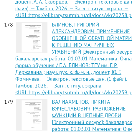
доцент, А. А. Скворцов. — Электрон. текстовые дан
файл). — Тамбов, 2026. — Загл. с титул. экрана. —
<URL:https://elibrary.tsutmb.ru/dl/docs/vkr20258.p
178
БЛИНОВ, ГРИГОРИЙ
АЛЕКСАНДРОВИЧ. ПРИМЕНЕНИЕ
ОБОБЩЕННОЙ ОБРАТНОЙ МАТР
К РЕШЕНИЮ МАТРИЧНЫХ
УРАВНЕНИЙ [Электронный ресурс]
бакалаврская работа: 01.03.01 Математика: Очна
форма обучения / Г. А. БЛИНОВ; ТГУ им. Г. Р.
Державина ; науч. рук. к. ф.-м. н., доцент, Ю. Г.
Фомичева. — Электрон. текстовые дан. (1 файл). 
Тамбов, 2026. — Загл. с титул. экрана. —
<URL:https://elibrary.tsutmb.ru/dl/docs/vkr20259.p
179
ВАЛИАХМЕТОВ, НИКИТА
ВЯЧЕСЛАВОВИЧ. РАЗЛОЖЕНИЕ
ФУНКЦИЙ В ЦЕПНЫЕ ДРОБИ
[Электронный ресурс]: бакалаврс
работа: 01.03.01 Математика: Оч