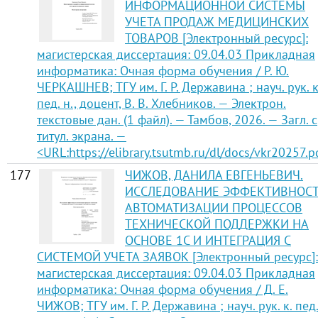
ИНФОРМАЦИОННОЙ СИСТЕМЫ
УЧЕТА ПРОДАЖ МЕДИЦИНСКИХ
ТОВАРОВ [Электронный ресурс]:
магистерская диссертация: 09.04.03 Прикладная
информатика: Очная форма обучения / Р. Ю.
ЧЕРКАШНЕВ; ТГУ им. Г. Р. Державина ; науч. рук. к
пед. н., доцент, В. В. Хлебников. — Электрон.
текстовые дан. (1 файл). — Тамбов, 2026. — Загл. с
титул. экрана. —
<URL:https://elibrary.tsutmb.ru/dl/docs/vkr20257.p
177
ЧИЖОВ, ДАНИЛА ЕВГЕНЬЕВИЧ.
ИССЛЕДОВАНИЕ ЭФФЕКТИВНОС
АВТОМАТИЗАЦИИ ПРОЦЕССОВ
ТЕХНИЧЕСКОЙ ПОДДЕРЖКИ НА
ОСНОВЕ 1С И ИНТЕГРАЦИЯ С
СИСТЕМОЙ УЧЕТА ЗАЯВОК [Электронный ресурс]:
магистерская диссертация: 09.04.03 Прикладная
информатика: Очная форма обучения / Д. Е.
ЧИЖОВ; ТГУ им. Г. Р. Державина ; науч. рук. к. пед.