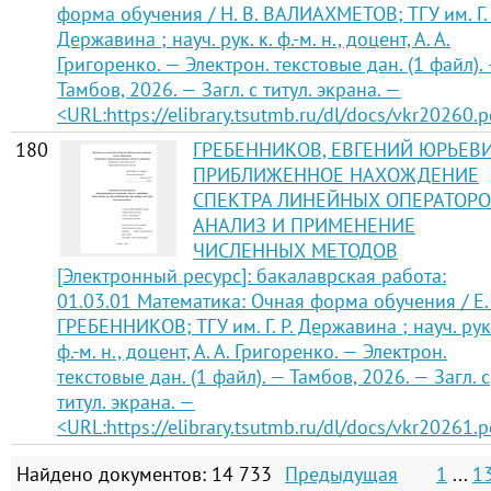
форма обучения / Н. В. ВАЛИАХМЕТОВ; ТГУ им. Г. 
Державина ; науч. рук. к. ф.-м. н., доцент, А. А.
Григоренко. — Электрон. текстовые дан. (1 файл).
Тамбов, 2026. — Загл. с титул. экрана. —
<URL:https://elibrary.tsutmb.ru/dl/docs/vkr20260.p
180
ГРЕБЕННИКОВ, ЕВГЕНИЙ ЮРЬЕВИ
ПРИБЛИЖЕННОЕ НАХОЖДЕНИЕ
СПЕКТРА ЛИНЕЙНЫХ ОПЕРАТОРО
АНАЛИЗ И ПРИМЕНЕНИЕ
ЧИСЛЕННЫХ МЕТОДОВ
[Электронный ресурс]: бакалаврская работа:
01.03.01 Математика: Очная форма обучения / Е.
ГРЕБЕННИКОВ; ТГУ им. Г. Р. Державина ; науч. рук.
ф.-м. н., доцент, А. А. Григоренко. — Электрон.
текстовые дан. (1 файл). — Тамбов, 2026. — Загл. с
титул. экрана. —
<URL:https://elibrary.tsutmb.ru/dl/docs/vkr20261.p
Найдено документов: 14 733
Предыдущая
1
...
1