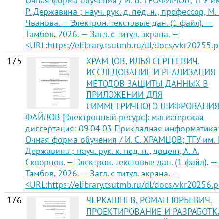
Очная форма обучения / И. В. ТРОФИМОВ; ТГУ им.
Р. Державина ; науч. рук. д. пед. н., профессор, М. 
Чванова. — Электрон. текстовые дан. (1 файл). —
Тамбов, 2026. — Загл. с титул. экрана. —
<URL:https://elibrary.tsutmb.ru/dl/docs/vkr20255.p
175
ХРАМЦОВ, ИЛЬЯ СЕРГЕЕВИЧ.
ИССЛЕДОВАНИЕ И РЕАЛИЗАЦИЯ
МЕТОДОВ ЗАЩИТЫ ДАННЫХ В
ПРИЛОЖЕНИИ ДЛЯ
СИММЕТРИЧНОГО ШИФРОВАНИЯ
ФАЙЛОВ [Электронный ресурс]: магистерская
диссертация: 09.04.03 Прикладная информатика
Очная форма обучения / И. С. ХРАМЦОВ; ТГУ им. Г.
Державина ; науч. рук. к. пед. н., доцент, А. А.
Скворцов. — Электрон. текстовые дан. (1 файл). —
Тамбов, 2026. — Загл. с титул. экрана. —
<URL:https://elibrary.tsutmb.ru/dl/docs/vkr20256.p
176
ЧЕРКАШНЕВ, РОМАН ЮРЬЕВИЧ.
ПРОЕКТИРОВАНИЕ И РАЗРАБОТК