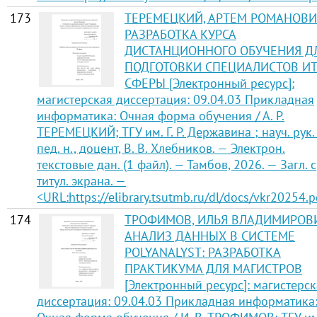
173
ТЕРЕМЕЦКИЙ, АРТЕМ РОМАНОВИ
РАЗРАБОТКА КУРСА
ДИСТАНЦИОННОГО ОБУЧЕНИЯ Д
ПОДГОТОВКИ СПЕЦИАЛИСТОВ ИТ
СФЕРЫ [Электронный ресурс]:
магистерская диссертация: 09.04.03 Прикладная
информатика: Очная форма обучения / А. Р.
ТЕРЕМЕЦКИЙ; ТГУ им. Г. Р. Державина ; науч. рук. 
пед. н., доцент, В. В. Хлебников. — Электрон.
текстовые дан. (1 файл). — Тамбов, 2026. — Загл. с
титул. экрана. —
<URL:https://elibrary.tsutmb.ru/dl/docs/vkr20254.p
174
ТРОФИМОВ, ИЛЬЯ ВЛАДИМИРОВ
АНАЛИЗ ДАННЫХ В СИСТЕМЕ
POLYANALYST: РАЗРАБОТКА
ПРАКТИКУМА ДЛЯ МАГИСТРОВ
[Электронный ресурс]: магистерск
диссертация: 09.04.03 Прикладная информатика