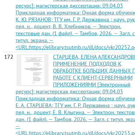
ресурс]: магистерская диссертация: 09.04.03
Прикладная информатика: Очная форма обучени
К. Ю. РЯЗАНОВ; ТГУ им. Г. Р. Державина ; науч. рук.
пед. н., доцент, В. В. Хлебников. — Электрон.
текстовые дан. (1 файл). — Тамбов, 2026. — Загл. с
титул. экрана. —
<URL:https://elibrary.tsutmb.ru/dl/docs/vkr20252.p
172
СТАРЦЕВА, ЕЛЕНА АЛЕКСАНДРОВ
ПРИМЕНЕНИЕ ПОДХОДОВ К
ОБРАБОТКЕ БОЛЬШИХ ДАННЫХ 
РАБОТЕ С КЛИЕНТ-СЕРВЕРНЫМИ
ПРИЛОЖЕНИЯМИ [Электронный
ресурс]: магистерская диссертация: 09.04.03
Прикладная информатика: Очная форма обучени
Е. А. СТАРЦЕВА; ТГУ им. Г. Р. Державина ; науч. рук
пед. н., доцент, Е. В. Клыгина. — Электрон. тексто
дан. (1 файл). — Тамбов, 2026. — Загл. с титул. экр
—
<URL:https://elibrary.tsutmb.ru/dl/docs/vkr20253.p